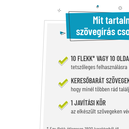
Mit tarta
szövegírás c
10 FLEKK* VAGY 10 OLD
tetszőleges felhasználásra
KERESŐBARÁT SZÖVEGEK
hogy minél többen rád talál
1 JAVÍTÁSI KÖR
az elkészült szövegeken vé
* Egy flekk átlagosan 1800 karakterből áll.