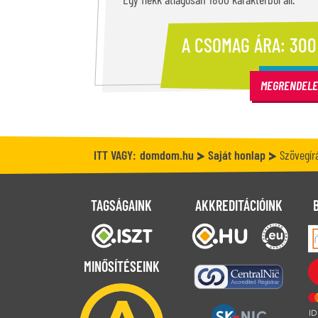
A CSOMAG ÁRA: 300
MEGRENDEL
ITT VAGY:
domdom.hu
Saját honlap
Szövegír
TAGSÁGAINK
AKKREDITÁCIÓINK
MINŐSÍTÉSEINK