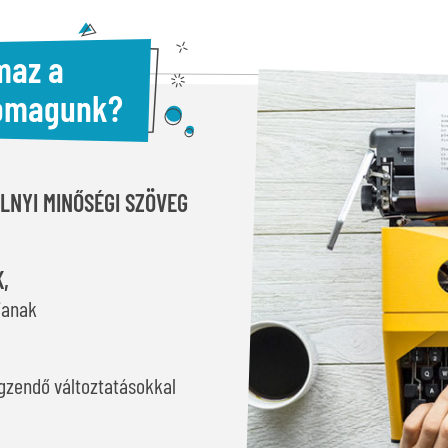
lmaz a
somagunk?
ALNYI MINŐSÉGI SZÖVEG
,
janak
gzendő változtatásokkal