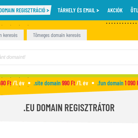
DOMAIN REGISZTRÁCIÓ
TÁRHELY ÉS EMAIL
AKCIÓK
ÖT
n keresés
Tömeges domain keresés
490 Ft
/1. év
.site domain
990 Ft
/1. év
.fun domain
1 090 
.EU DOMAIN REGISZTRÁTOR