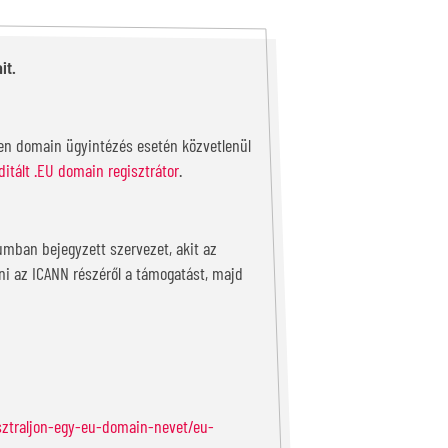
it.
lyen domain ügyintézés esetén közvetlenül
ditált .EU domain regisztrátor
.
umban bejegyzett szervezet, akit az
rni az ICANN részéről a támogatást, majd
isztraljon-egy-eu-domain-nevet/eu-