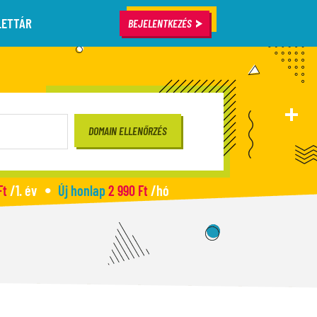
LETTÁR
BEJELENTKEZÉS
Ft
/1. év
Új honlap
2 990 Ft
/hó