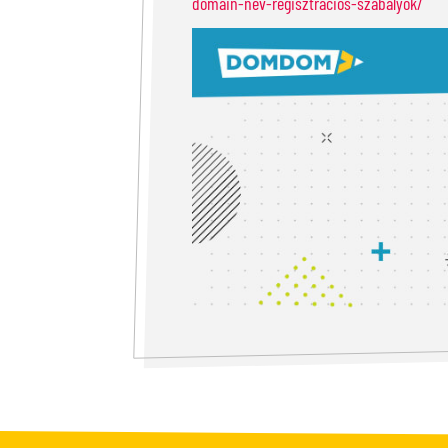
domain-nev-regisztracios-szabalyok/