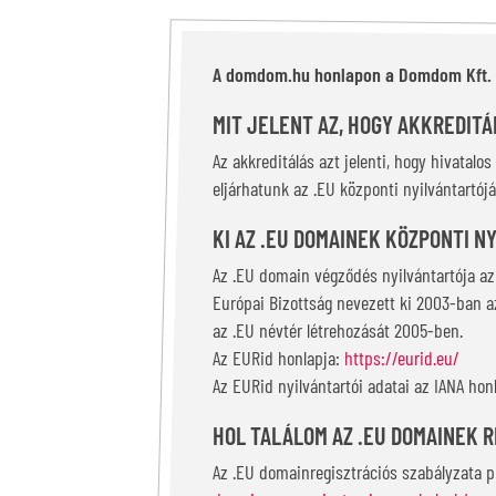
A domdom.hu honlapon a Domdom Kft. ak
MIT JELENT AZ, HOGY AKKREDITÁ
Az akkreditálás azt jelenti, hogy hivatal
eljárhatunk az .EU központi nyilvántartó
KI AZ .EU DOMAINEK KÖZPONTI N
Az .EU domain végződés nyilvántartója az
Európai Bizottság nevezett ki 2003-ban az
az .EU névtér létrehozását 2005-ben.
Az EURid honlapja:
https://eurid.eu/
Az EURid nyilvántartói adatai az IANA hon
HOL TALÁLOM AZ .EU DOMAINEK 
Az .EU domainregisztrációs szabályzata p