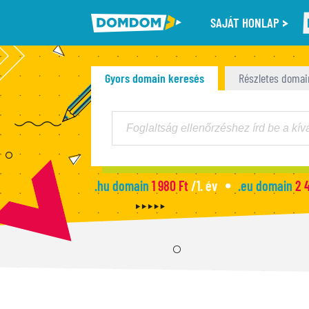
SAJÁT HONLAP
Gyors domain keresés
Részletes domai
.hu domain
1 980 Ft
/1. év
.eu domain
2 