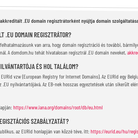
kreditált .EU domain regisztrátorként nyújtja domain szolgáltatása
LT .EU DOMAIN REGISZTRÁTOR?
os felhatalmazásunk van arra, hogy domain regisztráció és további, bármi
jánál. A domdom.hu tehát hivatalosan regisztrál .EU domain neveket,
akkre
YILVÁNTARTÓJA ÉS HOL TALÁLOM?
 EURid vzw (European Registry for Internet Domains). Az EURid egy Belgi
 .EU nyilvántartójává. Az EB-nek hosszas egyeztetések után sikerült elé
lapján:
https://www.iana.org/domains/root/db/eu.html
REGISZTÁCIÓS SZABÁLYZATÁT?
ublikus, az EURid honlapján van közzé téve, itt:
https://eurid.eu/hu/reg