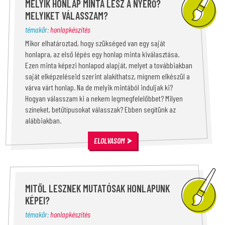
MELYIK HONLAP MINTA LESZ A NYERŐ?
MELYIKET VÁLASSZAM?
témakör:
honlapkészítés
Mikor elhatároztad, hogy szükséged van egy saját
honlapra, az első lépés egy honlap minta kiválasztása.
Ezen minta képezi honlapod alapját, melyet a továbbiakban
saját elképzeléseid szerint alakíthatsz, mígnem elkészül a
várva várt honlap. Na de melyik mintából induljak ki?
Hogyan válasszam ki a nekem legmegfelelőbbet? Milyen
színeket, betűtípusokat válasszak? Ebben segítünk az
alábbiakban.
ELOLVASOM
MITŐL LESZNEK MUTATÓSAK HONLAPUNK
KÉPEI?
témakör:
honlapkészítés