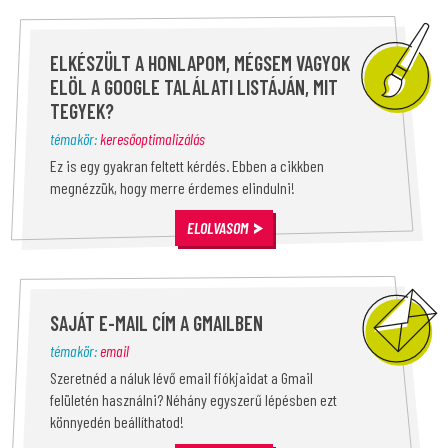
ELKÉSZÜLT A HONLAPOM, MÉGSEM VAGYOK
ELÖL A GOOGLE TALÁLATI LISTÁJÁN, MIT
TEGYEK?
témakör:
keresőoptimalizálás
Ez is egy gyakran feltett kérdés. Ebben a cikkben
megnézzük, hogy merre érdemes elindulni!
ELOLVASOM
SAJÁT E-MAIL CÍM A GMAILBEN
témakör:
email
Szeretnéd a náluk lévő email fiókjaidat a Gmail
felületén használni? Néhány egyszerű lépésben ezt
könnyedén beállíthatod!