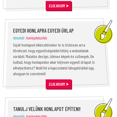
ELOLVASOM
EGYEDI HONLAPRA EGYEDI ŰRLAP
témakör:
honlapkészítés
Saját honlapod elkészítésekor te is biztosan arra
törekszel, hogy egyediségeddel kitűnj a weboldalak
sorából. Mutatós design, ízléses képek és szövegek. De
tudtad, hogy honlapodon akár teljesen egyedi űrlapot is
elhelyezhetsz? Vedd fel a kapcsolatot látogatóiddal úgy,
ahogyan te szeretnéd!
ELOLVASOM
TANULJ VELÜNK HONLAPOT ÉPÍTENI!
témakör:
honlapkészítés