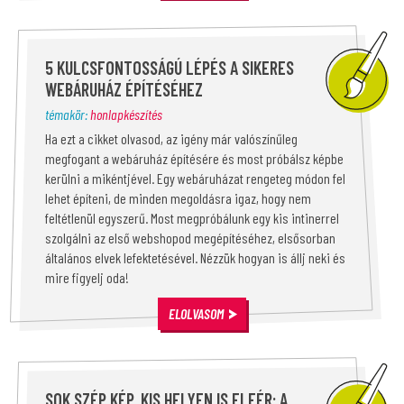
5 KULCSFONTOSSÁGÚ LÉPÉS A SIKERES
WEBÁRUHÁZ ÉPÍTÉSÉHEZ
témakör:
honlapkészítés
Ha ezt a cikket olvasod, az igény már valószínűleg
megfogant a webáruház építésére és most próbálsz képbe
kerülni a mikéntjével. Egy webáruházat rengeteg módon fel
lehet építeni, de minden megoldásra igaz, hogy nem
feltétlenül egyszerű. Most megpróbálunk egy kis intinerrel
szolgálni az első webshopod megépítéséhez, elsősorban
általános elvek lefektetésével. Nézzük hogyan is állj neki és
mire figyelj oda!
ELOLVASOM
SOK SZÉP KÉP, KIS HELYEN IS ELFÉR: A