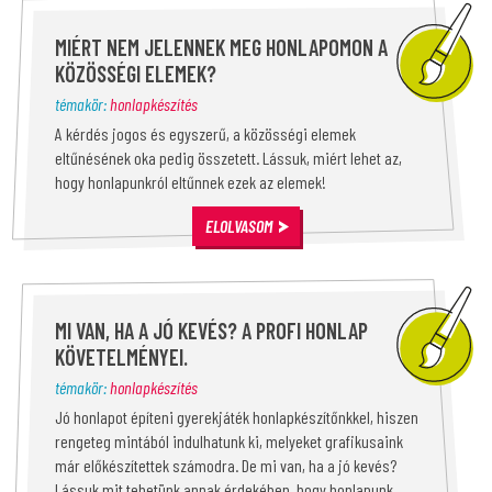
MIÉRT NEM JELENNEK MEG HONLAPOMON A
KÖZÖSSÉGI ELEMEK?
témakör:
honlapkészítés
A kérdés jogos és egyszerű, a közösségi elemek
eltűnésének oka pedig összetett. Lássuk, miért lehet az,
hogy honlapunkról eltűnnek ezek az elemek!
ELOLVASOM
MI VAN, HA A JÓ KEVÉS? A PROFI HONLAP
KÖVETELMÉNYEI.
témakör:
honlapkészítés
Jó honlapot építeni gyerekjáték honlapkészítőnkkel, hiszen
rengeteg mintából indulhatunk ki, melyeket grafikusaink
már előkészítettek számodra. De mi van, ha a jó kevés?
Lássuk mit tehetünk annak érdekében, hogy honlapunk