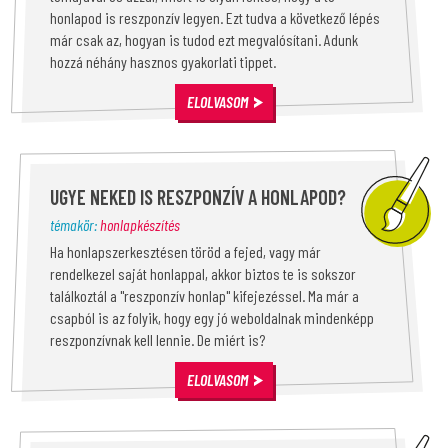
honlapod is reszponzív legyen. Ezt tudva a következő lépés
már csak az, hogyan is tudod ezt megvalósítani. Adunk
hozzá néhány hasznos gyakorlati tippet.
ELOLVASOM
UGYE NEKED IS RESZPONZÍV A HONLAPOD?
témakör:
honlapkészítés
Ha honlapszerkesztésen töröd a fejed, vagy már
rendelkezel saját honlappal, akkor biztos te is sokszor
találkoztál a "reszponzív honlap" kifejezéssel. Ma már a
csapból is az folyik, hogy egy jó weboldalnak mindenképp
reszponzívnak kell lennie. De miért is?
ELOLVASOM