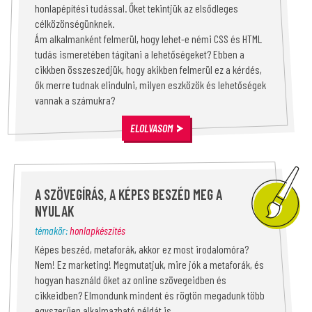
honlapépítési tudással. Őket tekintjük az elsődleges
célközönségünknek.
Ám alkalmanként felmerül, hogy lehet-e némi CSS és HTML
tudás ismeretében tágítani a lehetőségeket? Ebben a
cikkben összeszedjük, hogy akikben felmerül ez a kérdés,
ők merre tudnak elindulni, milyen eszközök és lehetőségek
vannak a számukra?
ELOLVASOM
A SZÖVEGÍRÁS, A KÉPES BESZÉD MEG A
NYULAK
témakör:
honlapkészítés
Képes beszéd, metaforák, akkor ez most irodalomóra?
Nem! Ez marketing! Megmutatjuk, mire jók a metaforák, és
hogyan használd őket az online szövegeidben és
cikkeidben? Elmondunk mindent és rögtön megadunk több
egyszerűen alkalmazható példát is.