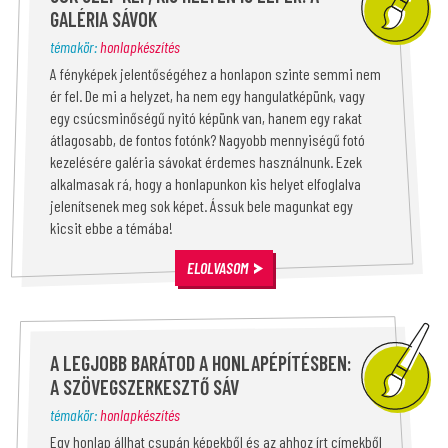
GALÉRIA SÁVOK
témakör:
honlapkészítés
A fényképek jelentőségéhez a honlapon szinte semmi nem
ér fel. De mi a helyzet, ha nem egy hangulatképünk, vagy
egy csúcsminőségű nyitó képünk van, hanem egy rakat
átlagosabb, de fontos fotónk? Nagyobb mennyiségű fotó
kezelésére galéria sávokat érdemes használnunk. Ezek
alkalmasak rá, hogy a honlapunkon kis helyet elfoglalva
jelenítsenek meg sok képet. Ássuk bele magunkat egy
kicsit ebbe a témába!
ELOLVASOM
A LEGJOBB BARÁTOD A HONLAPÉPÍTÉSBEN:
A SZÖVEGSZERKESZTŐ SÁV
témakör:
honlapkészítés
Egy honlap állhat csupán képekből és az ahhoz írt címekből