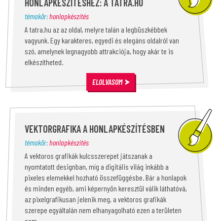
HONLAPKÉSZÍTÉSHEZ: A TATRA.HU
témakör:
honlapkészítés
A tatra.hu az az oldal, melyre talán a legbüszkébbek
vagyunk. Egy karakteres, egyedi és elegáns oldalról van
szó, amelynek legnagyobb attrakciója, hogy akár te is
elkészítheted.
ELOLVASOM
VEKTORGRAFIKA A HONLAPKÉSZÍTÉSBEN
témakör:
honlapkészítés
A vektoros grafikák kulcsszerepet játszanak a
nyomtatott designban, míg a digitális világ inkább a
pixeles elemekkel hozható összefüggésbe. Bár a honlapok
és minden egyéb, ami képernyőn keresztül válik láthatóvá,
az pixelgrafikusan jelenik meg, a vektoros grafikák
szerepe egyáltalán nem elhanyagolható ezen a területen
sem.