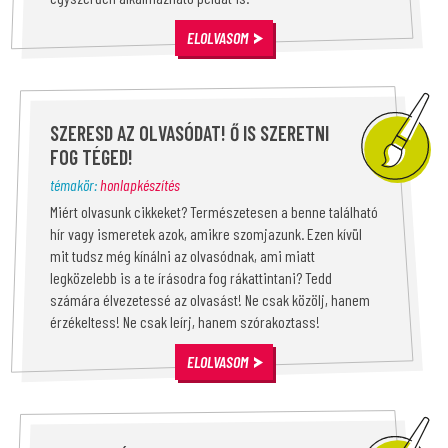
ELOLVASOM
SZERESD AZ OLVASÓDAT! Ő IS SZERETNI
FOG TÉGED!
témakör:
honlapkészítés
Miért olvasunk cikkeket? Természetesen a benne található
hír vagy ismeretek azok, amikre szomjazunk. Ezen kívül
mit tudsz még kínálni az olvasódnak, ami miatt
legközelebb is a te írásodra fog rákattintani? Tedd
számára élvezetessé az olvasást! Ne csak közölj, hanem
érzékeltess! Ne csak leírj, hanem szórakoztass!
ELOLVASOM