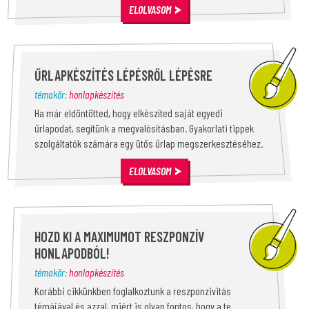
ELOLVASOM
ŰRLAPKÉSZÍTÉS LÉPÉSRŐL LÉPÉSRE
témakör:
honlapkészítés
Ha már eldöntötted, hogy elkészíted saját egyedi
űrlapodat, segítünk a megvalósításban. Gyakorlati tippek
szolgáltatók számára egy ütős űrlap megszerkesztéséhez.
ELOLVASOM
HOZD KI A MAXIMUMOT RESZPONZÍV
HONLAPODBÓL!
témakör:
honlapkészítés
Korábbi cikkünkben foglalkoztunk a reszponzivitás
témájával és azzal, miért is olyan fontos, hogy a te