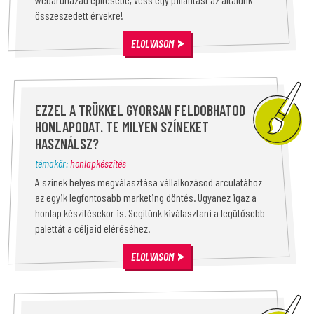
összeszedett érvekre!
ELOLVASOM
EZZEL A TRÜKKEL GYORSAN FELDOBHATOD
HONLAPODAT. TE MILYEN SZÍNEKET
HASZNÁLSZ?
témakör:
honlapkészítés
A színek helyes megválasztása vállalkozásod arculatához
az egyik legfontosabb marketing döntés. Ugyanez igaz a
honlap készítésekor is. Segítünk kiválasztani a legütősebb
palettát a céljaid eléréséhez.
ELOLVASOM