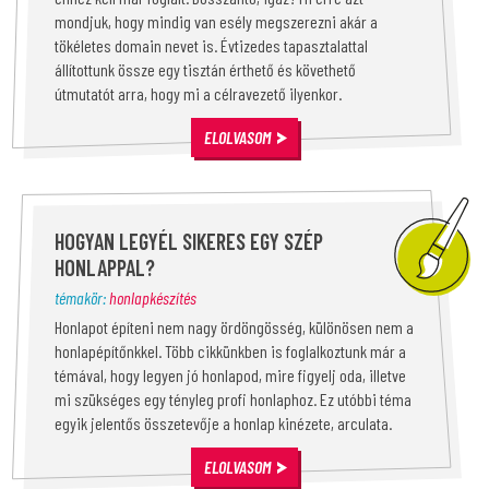
mondjuk, hogy mindig van esély megszerezni akár a
tökéletes domain nevet is. Évtizedes tapasztalattal
állítottunk össze egy tisztán érthető és követhető
útmutatót arra, hogy mi a célravezető ilyenkor.
ELOLVASOM
HOGYAN LEGYÉL SIKERES EGY SZÉP
HONLAPPAL?
témakör:
honlapkészítés
Honlapot építeni nem nagy ördöngösség, különösen nem a
honlapépítőnkkel. Több cikkünkben is foglalkoztunk már a
témával, hogy legyen jó honlapod, mire figyelj oda, illetve
mi szükséges egy tényleg profi honlaphoz. Ez utóbbi téma
egyik jelentős összetevője a honlap kinézete, arculata.
ELOLVASOM