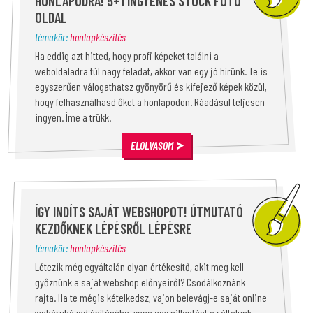
HONLAPODRA! 5+1 INGYENES STOCK FOTÓ
OLDAL
témakör:
honlapkészítés
Ha eddig azt hitted, hogy profi képeket találni a
weboldaladra túl nagy feladat, akkor van egy jó hírünk. Te is
egyszerűen válogathatsz gyönyörű és kifejező képek közül,
hogy felhasználhasd őket a honlapodon. Ráadásul teljesen
ingyen. Íme a trükk.
ELOLVASOM
ÍGY INDÍTS SAJÁT WEBSHOPOT! ÚTMUTATÓ
KEZDŐKNEK LÉPÉSRŐL LÉPÉSRE
témakör:
honlapkészítés
Létezik még egyáltalán olyan értékesítő, akit meg kell
győznünk a saját webshop előnyeiről? Csodálkoznánk
rajta. Ha te mégis kételkedsz, vajon belevágj-e saját online
webáruházad építésébe, vess egy pillantást az általunk