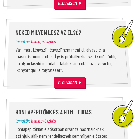
ELOLVASOM
NEKED MILYEN LESZ AZ ELSŐ?
témakör:
honlapkészítés
Várj már! Légyszi', légyszi' nem menj el, olvasd el a
második mondatot is! Így is próbálkozhatsz. De még jobb,
ha olyan kezdő mondatot találsz, ami után az olvasó fog
"könyörögni" a folytatásért.
ELOLVASOM
HONLAPÉPÍTŐNK ÉS A HTML TUDÁS
témakör:
honlapkészítés
Honlapépítőnket elsősorban olyan felhasználóknak
szánjuk, akik nem rendelkeznek semmilyen előzetes