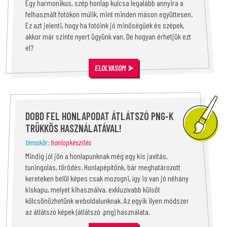
Egy harmonikus, szép honlap kulcsa legalább annyira a
felhasznált fotókon múlik, mint minden máson együttesen.
Ez azt jelenti, hogy ha fotóink jó minőségűek és szépek,
akkor már szinte nyert ügyünk van. De hogyan érhetjük ezt
el?
ELOLVASOM
DOBD FEL HONLAPODAT ÁTLÁTSZÓ PNG-K
TRÜKKÖS HASZNÁLATÁVAL!
témakör:
honlapkészítés
Mindig jól jön a honlapunknak még egy kis javítás,
tuningolás, törődés. Honlapépítőnk, bár meghatározott
kereteken belül képes csak mozogni, így is van jó néhány
kiskapu, melyet kihasználva, exkluzívabb külsőt
kölcsönözhetünk weboldalunknak. Az egyik ilyen módszer
az átlátszó képek (átlátszó .png) használata.