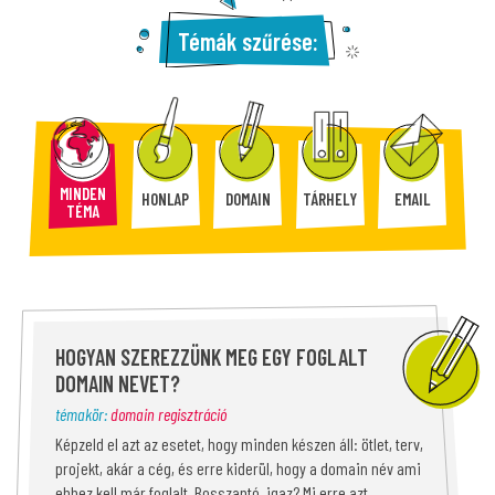
Témák szűrése:
MINDEN
HONLAP
DOMAIN
TÁRHELY
EMAIL
TÉMA
HOGYAN SZEREZZÜNK MEG EGY FOGLALT
DOMAIN NEVET?
témakör:
domain regisztráció
Képzeld el azt az esetet, hogy minden készen áll: ötlet, terv,
projekt, akár a cég, és erre kiderül, hogy a domain név ami
ehhez kell már foglalt. Bosszantó, igaz? Mi erre azt