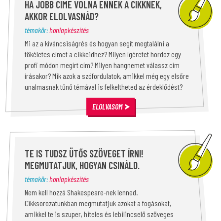
HA JOBB CÍME VOLNA ENNEK A CIKKNEK,
AKKOR ELOLVASNÁD?
témakör:
honlapkészítés
Mi az a kíváncsiságrés és hogyan segít megtalálni a
tökéletes címet a cikkeidhez? Milyen ígéretet hordoz egy
profi módon megírt cím? Milyen hangnemet válassz cím
írásakor? Mik azok a szófordulatok, amikkel még egy elsőre
unalmasnak tűnő témával is felkeltheted az érdeklődést?
ELOLVASOM
TE IS TUDSZ ÜTŐS SZÖVEGET ÍRNI!
MEGMUTATJUK, HOGYAN CSINÁLD.
témakör:
honlapkészítés
Nem kell hozzá Shakespeare-nek lenned.
Cikksorozatunkban megmutatjuk azokat a fogásokat,
amikkel te is szuper, hiteles és lebilincselő szöveges