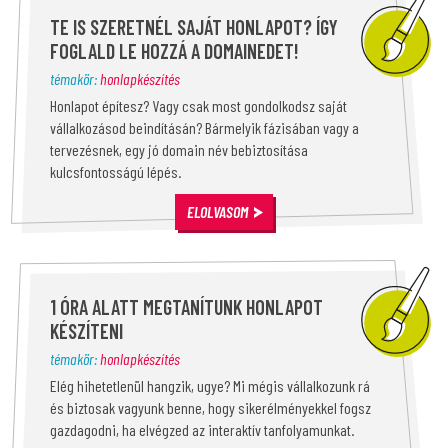
TE IS SZERETNÉL SAJÁT HONLAPOT? ÍGY
FOGLALD LE HOZZÁ A DOMAINEDET!
témakör:
honlapkészítés
Honlapot építesz? Vagy csak most gondolkodsz saját
vállalkozásod beindításán? Bármelyik fázisában vagy a
tervezésnek, egy jó domain név bebiztosítása
kulcsfontosságú lépés.
ELOLVASOM
1 ÓRA ALATT MEGTANÍTUNK HONLAPOT
KÉSZÍTENI
témakör:
honlapkészítés
Elég hihetetlenül hangzik, ugye? Mi mégis vállalkozunk rá
és biztosak vagyunk benne, hogy sikerélményekkel fogsz
gazdagodni, ha elvégzed az interaktív tanfolyamunkat.