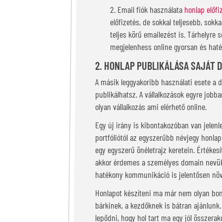
Email fiók használata
honlap előf
előfizetés, de sokkal teljesebb, sok
teljes körű emailezést is. Tárhelyre
megjelenhess online gyorsan és hat
2. HONLAP PUBLIKÁLÁSA SAJÁT 
A másik leggyakoribb használati esete a d
publikálhatsz. A vállalkozások egyre job
olyan vállalkozás ami elérhető online.
Egy új irány is kibontakozóban van jelen
portfóliótól az egyszerűbb névjegy honla
egy egyszerű önéletrajz keretein. Értékes
akkor érdemes a személyes domain nevük a
hatékony kommunikáció is jelentősen növ
Honlapot készíteni ma már nem olyan bony
bárkinek, a kezdőknek is bátran ajánlunk. 
lepődni, hogy hol tart ma egy jól összerak