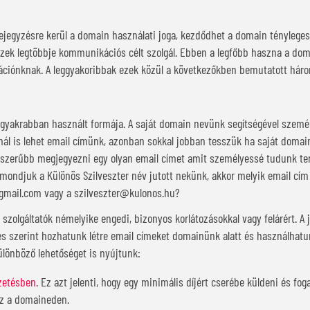
bejegyzésre kerül a domain használati joga, kezdődhet a domain ténylege
Ezek legtöbbje kommunikációs célt szolgál. Ebben a legfőbb haszna a do
kációnknak. A leggyakoribbak ezek közül a következőkben bemutatott há
gyakrabban használt formája. A saját domain nevünk segítségével személ
nál is lehet email címünk, azonban sokkal jobban tesszük ha saját domai
szerűbb megjegyezni egy olyan email címet amit személyessé tudunk tenn
 mondjuk a Különös Szilveszter név jutott nekünk, akkor melyik email cí
gmail.com vagy a szilveszter@kulonos.hu?
 szolgáltatók némelyike engedi, bizonyos korlátozásokkal vagy felárért.
és szerint hozhatunk létre email címeket domainünk alatt és használhatun
lönböző lehetőséget is nyújtunk:
izetésben
. Ez azt jelenti, hogy egy minimális díjért cserébe küldeni és fog
sz a domaineden.