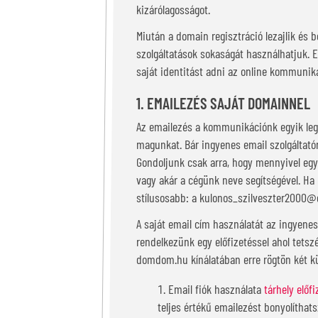
kizárólagosságot.
Miután a domain regisztráció lezajlik és 
szolgáltatások sokaságát használhatjuk. 
saját identitást adni az online kommuni
1. EMAILEZÉS SAJÁT DOMAINNEL
Az emailezés a kommunikációnk egyik leg
magunkat. Bár ingyenes email szolgáltató
Gondoljunk csak arra, hogy mennyivel egy
vagy akár a cégünk neve segítségével. Ha
stílusosabb: a kulonos_szilveszter2000@
A saját email cím használatát az ingyenes
rendelkezünk egy előfizetéssel ahol tetsz
domdom.hu kínálatában erre rögtön két kü
Email fiók használata
tárhely előf
teljes értékű emailezést bonyolíthat