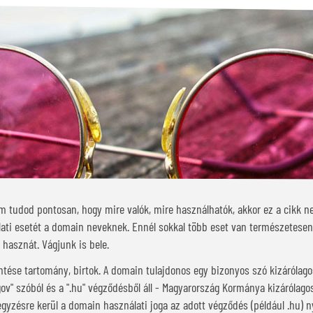
em tudod pontosan, hogy mire valók, mire használhatók, akkor ez a cikk n
ati esetét a domain neveknek. Ennél sokkal több eset van természetesen
hasznát. Vágjunk is bele.
ntése tartomány, birtok. A domain tulajdonos egy bizonyos szó kizárólago
"gov" szóból és a ".hu" végződésből áll - Magyarország Kormánya kizáróla
egyzésre kerül a domain használati joga az adott végződés (például .hu) ny