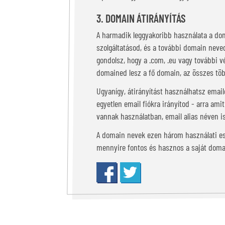
3. DOMAIN ÁTIRÁNYÍTÁS
A harmadik leggyakoribb használata a d
szolgáltatásod, és a további domain neved
gondolsz, hogy a .com, .eu vagy további v
domained lesz a fő domain, az összes töb
Ugyanígy, átirányítást használhatsz emai
egyetlen email fiókra irányítod - arra ami
vannak használatban, email alias néven is
A domain nevek ezen három használati ese
mennyire fontos és hasznos a saját doma