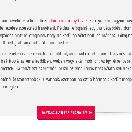
omain neveknek a különböző
domain átirányítások
. Ez olyankor nagyon ha
et ezekre szeretnéd irányítani. Például lefoglaltál egy .hu végződésű dom
égződés alatt is lefoglalod, hogy ne kerüljön véletlenűl se máshoz. Főleg 
bit pedig átirányítod a fő domainedre.
lezés esetén is. Létrehozhatsz több olyan email címet is amit hasznosnak
t beállítottál az emaileződben, weben vagy akár mobilon. Az így létrehozot
mertek. Ha tehát ezt szeretnéd, akkor az email alias használata kell neke
ténél összetettebbek is vannak. Azonban ha ezt a hármat sikerült megér
in megléte.
VISSZA AZ ÖTLETTÁRHOZ!