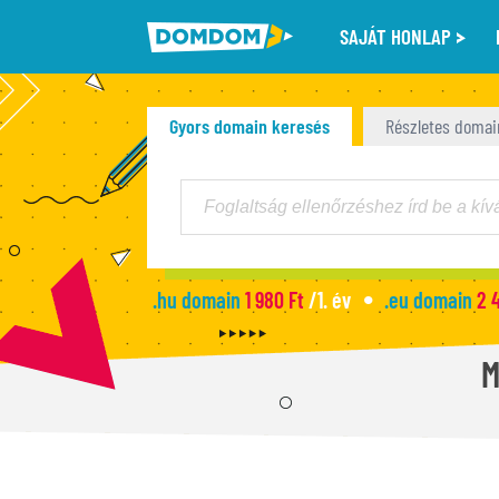
SAJÁT HONLAP
Gyors domain keresés
Részletes domai
.hu domain
1 980 Ft
/1. év
.eu domain
2 
M