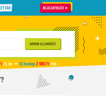
LETTÁR
BEJELENTKEZÉS
Ft
/1. év
Új honlap
2 990 Ft
/hó
V?