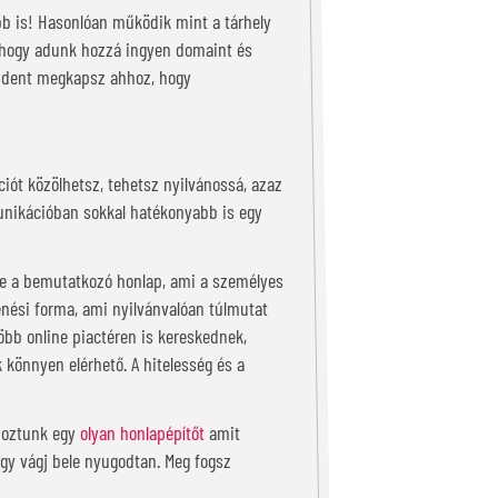
bb is! Hasonlóan működik mint a tárhely
i, hogy adunk hozzá ingyen domaint és
mindent megkapsz ahhoz, hogy
ciót közölhetsz, tehetsz nyilvánossá, azaz
munikációban sokkal hatékonyabb is egy
ete a bemutatkozó honlap, ami a személyes
nési forma, ami nyilvánvalóan túlmutat
öbb online piactéren is kereskednek,
könnyen elérhető. A hitelesség és a
ehoztunk egy
olyan honlapépítőt
amit
hogy vágj bele nyugodtan. Meg fogsz