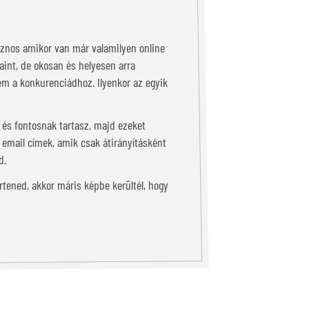
sznos amikor van már valamilyen online
aint, de okosan és helyesen arra
nem a konkurenciádhoz. Ilyenkor az egyik
 és fontosnak tartasz, majd ezeket
t email címek, amik csak átirányításként
d.
tened, akkor máris képbe kerültél, hogy