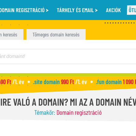
DOMAIN REGISZTRÁCIÓ
TÁRHELY ÉS EMAIL
AKCIÓK
ÖT
n keresés
Tömeges domain keresés
490 Ft
/1. év
.site domain
990 Ft
/1. év
.fun domain
1 090 
IRE VALÓ A DOMAIN? MI AZ A DOMAIN NÉ
Témakör:
Domain regisztráció