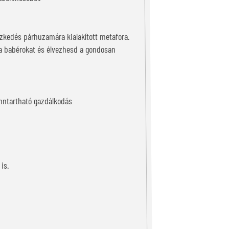
zkedés párhuzamára kialakított metafora.
d a babérokat és élvezhesd a gondosan
fenntartható gazdálkodás
is.