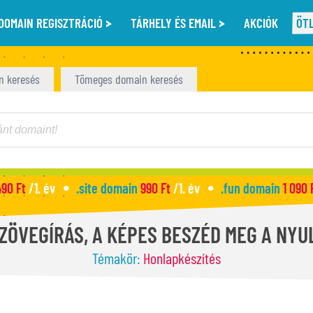
DOMAIN REGISZTRÁCIÓ
TÁRHELY ÉS EMAIL
AKCIÓK
ÖT
n keresés
Tömeges domain keresés
490 Ft
/1. év
.site domain
990 Ft
/1. év
.fun domain
1 090 
SZÖVEGÍRÁS, A KÉPES BESZÉD MEG A NYU
Témakör:
Honlapkészítés