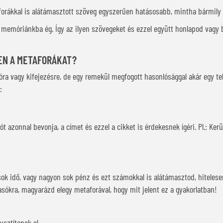
forákkal is alátámasztott szöveg egyszerűen hatásosabb, mintha bármily 
memóriánkba ég. Így az ilyen szövegeket és ezzel együtt honlapod vagy
EN A METAFORÁKAT?
ra vagy kifejezésre, de egy remekül megfogott hasonlósággal akár egy te
:
ót azonnal bevonja, a címet és ezzel a cikket is érdekesnek ígéri. Pl.: Ker
k idő, vagy nagyon sok pénz és ezt számokkal is alátámasztod, hitelesen
sókra, magyarázd elegy metaforával, hogy mit jelent ez a gyakorlatban!
usztítanak el.