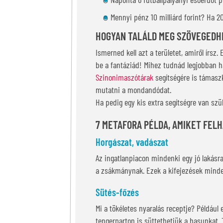
Mennyi pénz 10 milliárd forint? Ha 2
HOGYAN TALÁLD MEG SZÖVEGEDH
Ismerned kell azt a területet, amiről írs
be a fantáziád! Mihez tudnád legjobban ha
Szinonimaszótárak
segítségére is támasz
mutatni a mondandódat.
Ha pedig egy kis extra segítségre van sz
7 METAFORA PÉLDA, AMIKET FEL
Horgászat, vadászat
Az ingatlanpiacon mindenki egy jó lakásra,
a zsákmánynak. Ezek a kifejezések minde
Sütés-főzés
Mi a tökéletes nyaralás receptje? Például
tengerparton is süttethetjük a hasunkat