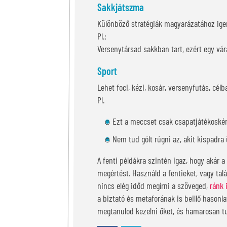
Sakkjátszma
Különböző stratégiák magyarázatához ige
Pl.:
Versenytársad sakkban tart, ezért egy vár
Sport
Lehet foci, kézi, kosár, versenyfutás, cél
Pl.
Ezt a meccset csak csapatjátékoské
Nem tud gólt rúgni az, akit kispadra 
A fenti példákra szintén igaz, hogy akár 
megértést. Használd a fentieket, vagy ta
nincs elég időd megírni a szöveged,
ránk 
a biztató és metaforának is beillő hasonla
megtanulod kezelni őket, és hamarosan tu