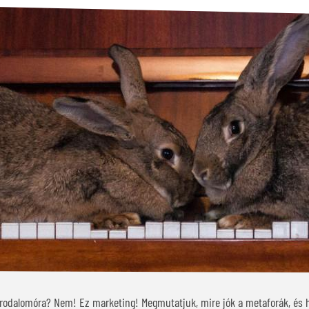
irodalomóra? Nem! Ez marketing! Megmutatjuk, mire jók a metaforák, és 