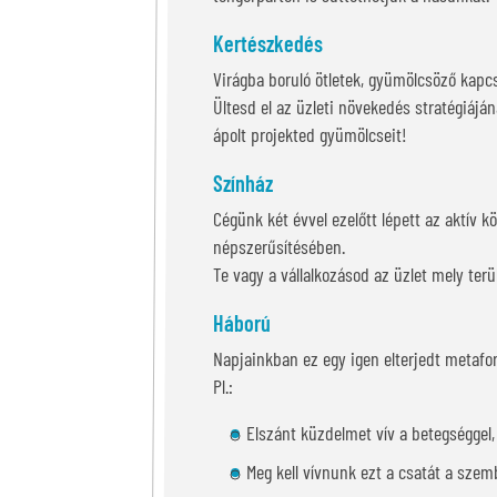
Kertészkedés
Virágba boruló ötletek, gyümölcsöző kapc
Ültesd el az üzleti növekedés stratégiájá
ápolt projekted gyümölcseit!
Színház
Cégünk két évvel ezelőtt lépett az aktív 
népszerűsítésében.
Te vagy a vállalkozásod az üzlet mely ter
Háború
Napjainkban ez egy igen elterjedt metafor
Pl.:
Elszánt küzdelmet vív a betegséggel, 
Meg kell vívnunk ezt a csatát a szemb