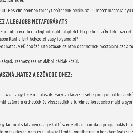
0 000-es címletekben toronyt építenénk belőle, az 60 méter magasra nyúl
EZ A LEGJOBB METAFORÁKAT?
z. Ez minden esetben a legfontosabb alaptétel. Ha pedig érzékeltetni szer
sonlítani a leírt helyzetet vagy folyamatot?
kodhatsz. A különböző kifejezések szintén segíthetnek megtalálni azt a 
ükséged, szemezgess az alábbi példák közül:
HASZNÁLHATSZ A SZÖVEGEIDHEZ:
 házra, vagy telekre halászik...vagy vadászik. Esetleg megpróbál becserkész
nki számára érthetőek és visszaadják a türelmes keresgélés majd a gyor
 egy kulturális látványosságokkal fűszerezett, romantikus programokkal m
. Természetesen nem csak utazási irodák meríthetnek a konyhaművészet 