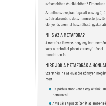
szövegeidben és cikkeidben? Elmondunk 
Az online szövegírás fogásait összegyűjt
szépirodalomban, de az ismeretterjesztő 
előnyei és azonnal használható, gyakorla
MI IS AZ A METAFORA?
A metafora lényege, hogy egy leírt esemény
vagy a technikai piacot versenyfutással.
mondatban is.
MIRE JÓK A METAFORÁK A HONL
Szeretnéd, ha az olvasóid könnyen megért
mert
Ha párhuzamot vonsz egy általuk isme
bemutatni.
A vizuális típusok (tehát az emberis