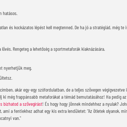
n hatásos.
atlan és kockázatos lépést kell megtenned. De ha jó a stratégiád, még te 
ba lövés. Rengeteg a lehetőség a sportmetaforák kiaknázására.
nt nyerhetjük meg.
ültetsz.
a címben, akár egy-egy szófordulatban, de a teljes szövegen végigvezetve i
lálj ki még frappánsabb metaforákat a témád bemutatásához! Ha pedig az
is bízhatod a szövegírást
! És hogy hogy jönnek mindehhez a nyulak? John
t, ami a fentiekhez adhat egy kis extra lendületet: "Az ötletek olyanok, mi
catnyi van."