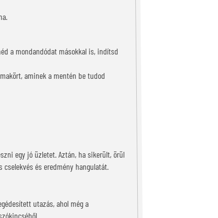
na.
etnéd a mondandódat másokkal is, indítsd
témakört, aminek a mentén be tudod
ni egy jó üzletet. Aztán, ha sikerült, örül
s cselekvés és eredmény hangulatát.
egédesített utazás, ahol még a
szókincséből.