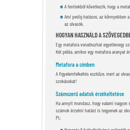
A fentiekből következik, hogy a meta
Ami pedig hatásos, az könnyebben a 
az olvasók.
HOGYAN HASZNÁLD A SZÖVEGEDB
Egy metafora vonatkozhat egyetlenegy szó
Két példa, amikor egy metafora aranyat ér
Metafora a címben
A figyelemfelkeltés eszköze, mert az olvas
szokásokat!
Számszerű adatok érzékeltetése
Ha annyit mondasz, hogy valami nagyon so
számok érzelmi hatást is tegyenek az olva
Pl.:
Naponta 6 futballpályányi esőerdőt p