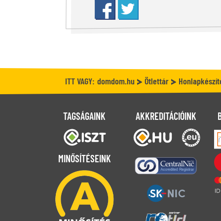
ITT VAGY:
domdom.hu
Ötlettár
Honlapkészít
TAGSÁGAINK
AKKREDITÁCIÓINK
MINŐSÍTÉSEINK