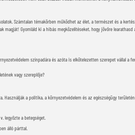
solatok. Számtalan témakörben működhet az élet, a természet és a kertés
nak magját! Gyomláld ki a hibás megközelítéseket, hogy jövőre learathas
környezetvédelem színpadára és azóta is elkötelezetten szerepet vállal a 
ületének vagy szereplője?
a. Használják a politika, a környezetvédelem és az egészségügy területén 
v. legyőzte a betegséget.
en álló párttal.