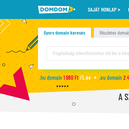
SAJÁT HONLAP
Gyors domain keresés
Részletes domai
.hu domain
1 980 Ft
/1. év
.eu domain
2 
A 