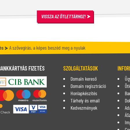
VISSZA AZ ÖTLETTÁRHOZ!
és
A szövegírás, a képes beszéd meg a nyulak
BANKKÁRTYÁS FIZETÉS
SZOLGÁLTATÁSOK
INFOR
Domain kereső
Üg
Domain regisztráció
Ötl
Honlapkészítés
Ba
Tárhely és email
Do
Kedvezmények
Ad
ÁS
Im
Co