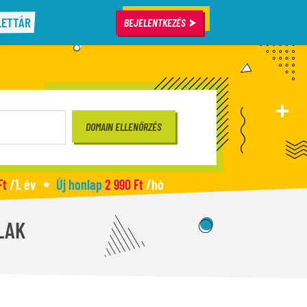
LETTÁR
BEJELENTKEZÉS
Ft
/1. év
Új honlap
2 990 Ft
/hó
LAK