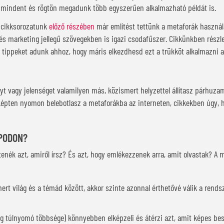
mindent és rögtön megadunk több egyszerűen alkalmazható példát is.
ő cikksorozatunk
előző részében
már említést tettünk a metaforák használ
és marketing jellegű szövegekben is igazi csodafűszer. Cikkünkben rész
ti tippeket adunk ahhoz, hogy máris elkezdhesd ezt a trükköt alkalmazni 
t vagy jelenséget valamilyen más, közismert helyzettel állítasz párhuzamb
 Lépten nyomon belebotlasz a metaforákba az interneten, cikkekben úgy, 
APODON?
enék azt, amiről írsz? És azt, hogy emlékezzenek arra, amit olvastak? A 
rt világ és a témád között, akkor szinte azonnal érthetővé válik a rends
ég túlnyomó többsége) könnyebben elképzeli és átérzi azt, amit képes be