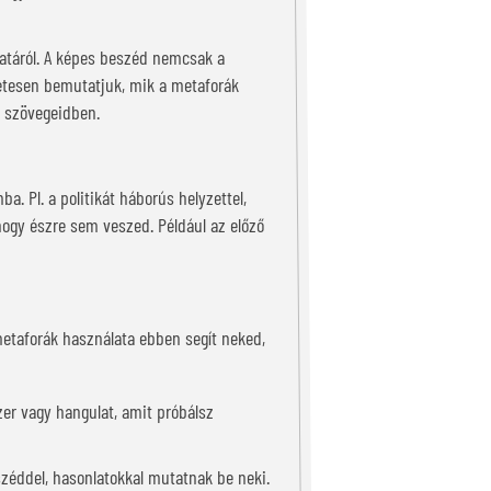
atáról. A képes beszéd nemcsak a
letesen bemutatjuk, mik a metaforák
a szövegeidben.
a. Pl. a politikát háborús helyzettel,
hogy észre sem veszed. Például az előző
metaforák használata ebben segít neked,
zer vagy hangulat, amit próbálsz
széddel, hasonlatokkal mutatnak be neki.