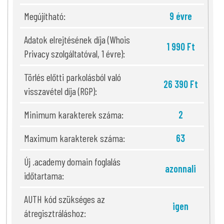
Megújítható:
9 évre
Adatok elrejtésének díja (Whois
1 990 Ft
Privacy szolgáltatóval, 1 évre):
Törlés előtti parkolásból való
26 390 Ft
visszavétel díja (RGP):
Minimum karakterek száma:
2
Maximum karakterek száma:
63
Új .academy domain foglalás
azonnali
időtartama:
AUTH kód szükséges az
igen
átregisztráláshoz: