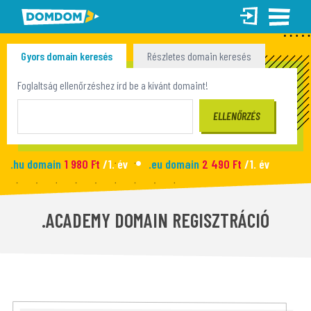
Gyors domain keresés
Részletes domain keresés
Tömeges domain keresés
Foglaltság ellenőrzéshez írd be a kívánt domaint!
.hu domain
1 980 Ft
/1. év
.eu domain
2 490 Ft
/1. év
.site domain
990 Ft
/1. év
.fun domain
1 090 Ft
/1. év
Új honlap
2 990 Ft
/hó
.ACADEMY DOMAIN REGISZTRÁCIÓ