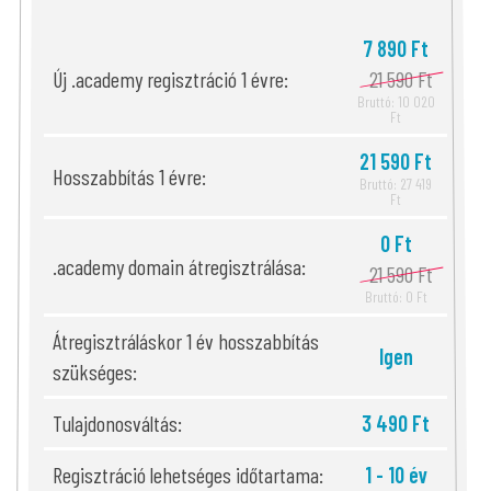
7 890 Ft
Új .academy regisztráció 1 évre:
21 590 Ft
Bruttó: 10 020
Ft
21 590 Ft
Hosszabbítás 1 évre:
Bruttó: 27 419
Ft
0 Ft
.academy domain átregisztrálása:
21 590 Ft
Bruttó: 0 Ft
Átregisztráláskor 1 év hosszabbítás
Igen
szükséges:
Tulajdonosváltás:
3 490 Ft
Regisztráció lehetséges időtartama:
1 - 10 év