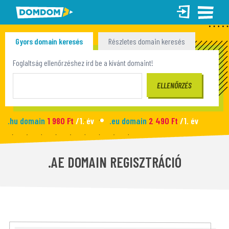
Gyors domain keresés
Részletes domain keresés
Tömeges domain keresés
Foglaltság ellenőrzéshez írd be a kívánt domaint!
.hu domain
1 980 Ft
/1. év
.eu domain
2 490 Ft
/1. év
.site domain
990 Ft
/1. év
.fun domain
1 090 Ft
/1. év
Új honlap
2 990 Ft
/hó
.AE DOMAIN REGISZTRÁCIÓ