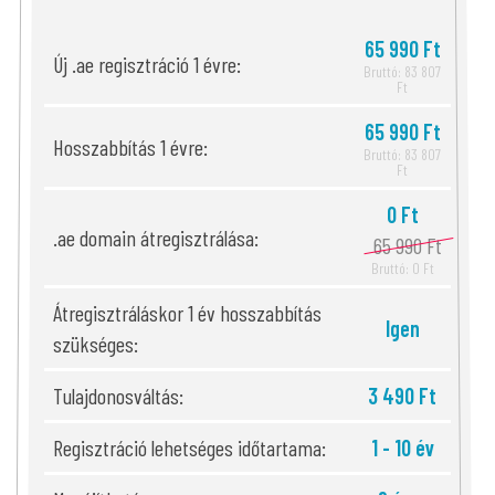
65 990 Ft
Új .ae regisztráció 1 évre:
Bruttó: 83 807
Ft
65 990 Ft
Hosszabbítás 1 évre:
Bruttó: 83 807
Ft
0 Ft
.ae domain átregisztrálása:
65 990 Ft
Bruttó: 0 Ft
Átregisztráláskor 1 év hosszabbítás
Igen
szükséges:
Tulajdonosváltás:
3 490 Ft
Regisztráció lehetséges időtartama:
1 - 10 év