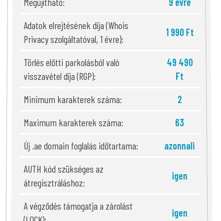
Megújítható:
9 évre
Adatok elrejtésének díja (Whois
1 990 Ft
Privacy szolgáltatóval, 1 évre):
Törlés előtti parkolásból való
49 490
visszavétel díja (RGP):
Ft
Minimum karakterek száma:
2
Maximum karakterek száma:
63
Új .ae domain foglalás időtartama:
azonnali
AUTH kód szükséges az
igen
átregisztráláshoz:
A végződés támogatja a zárolást
igen
(LOCK):