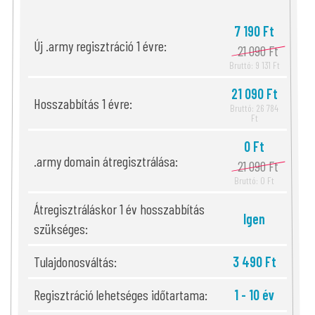
7 190 Ft
Új .army regisztráció 1 évre:
21 090 Ft
Bruttó: 9 131 Ft
21 090 Ft
Hosszabbítás 1 évre:
Bruttó: 26 784
Ft
0 Ft
.army domain átregisztrálása:
21 090 Ft
Bruttó: 0 Ft
Átregisztráláskor 1 év hosszabbítás
Igen
szükséges:
Tulajdonosváltás:
3 490 Ft
Regisztráció lehetséges időtartama:
1 - 10 év