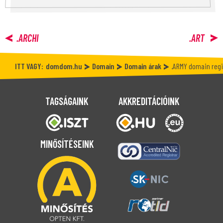
.ARCHI
.ART
ITT VAGY:
domdom.hu
Domain
Domain árak
.ARMY domain regi
TAGSÁGAINK
AKKREDITÁCIÓINK
MINŐSÍTÉSEINK