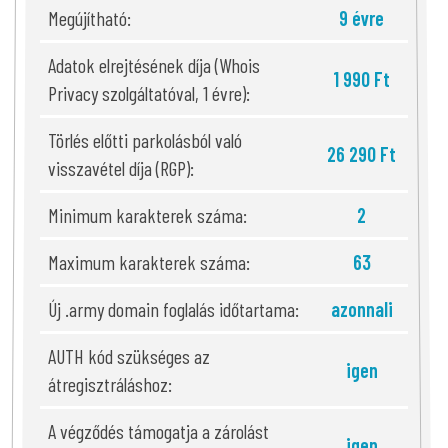
Megújítható:
9 évre
Adatok elrejtésének díja (Whois
1 990 Ft
Privacy szolgáltatóval, 1 évre):
Törlés előtti parkolásból való
26 290 Ft
visszavétel díja (RGP):
Minimum karakterek száma:
2
Maximum karakterek száma:
63
Új .army domain foglalás időtartama:
azonnali
AUTH kód szükséges az
igen
átregisztráláshoz:
A végződés támogatja a zárolást
igen