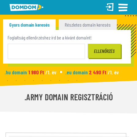
Gyors domain keresés
Részletes domain keresés
Tömeges domain keresés
Foglaltság ellenőrzéshez írd be a kívánt domaint!
.hu domain
1 980 Ft
/1. év
.eu domain
2 490 Ft
/1. év
.site domain
990 Ft
/1. év
.fun domain
1 090 Ft
/1. év
Új honlap
2 990 Ft
/hó
.ARMY DOMAIN REGISZTRÁCIÓ