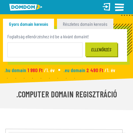
Gyors domain keresés
Részletes domain keresés
Tömeges domain keresés
Foglaltság ellenőrzéshez írd be a kívánt domaint!
.hu domain
1 980 Ft
/1. év
.eu domain
2 490 Ft
/1. év
.site domain
990 Ft
/1. év
.fun domain
1 090 Ft
/1. év
Új honlap
2 990 Ft
/hó
.COMPUTER DOMAIN REGISZTRÁCIÓ