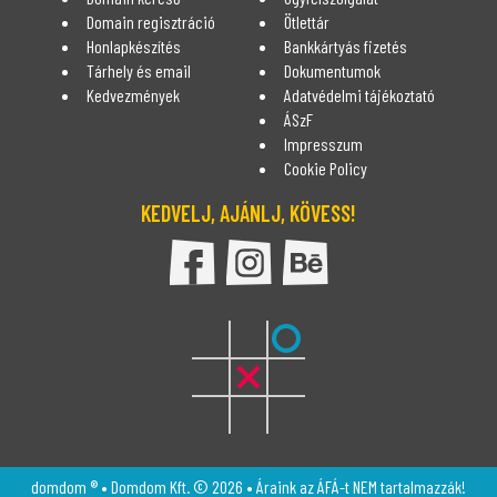
Domain regisztráció
Ötlettár
Honlapkészítés
Bankkártyás fizetés
Tárhely és email
Dokumentumok
Kedvezmények
Adatvédelmi tájékoztató
ÁSzF
Impresszum
Cookie Policy
KEDVELJ, AJÁNLJ, KÖVESS!
DomDom Facebook oldala
DomDom Instagram oldal
DomDom Behance
domdom ® • Domdom Kft. © 2026 • Áraink az ÁFÁ-t NEM tartalmazzák!