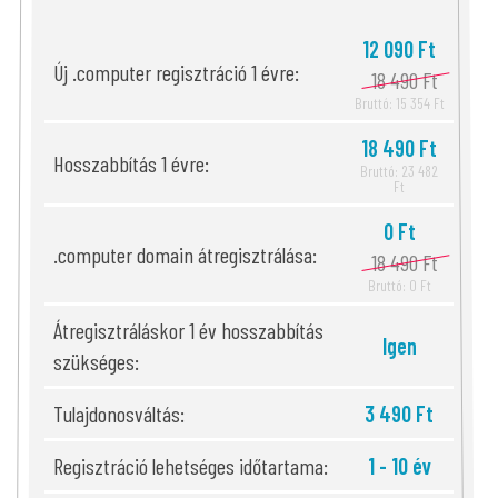
12 090 Ft
Új .computer regisztráció 1 évre:
18 490 Ft
Bruttó: 15 354 Ft
18 490 Ft
Hosszabbítás 1 évre:
Bruttó: 23 482
Ft
0 Ft
.computer domain átregisztrálása:
18 490 Ft
Bruttó: 0 Ft
Átregisztráláskor 1 év hosszabbítás
Igen
szükséges:
Tulajdonosváltás:
3 490 Ft
Regisztráció lehetséges időtartama:
1 - 10 év