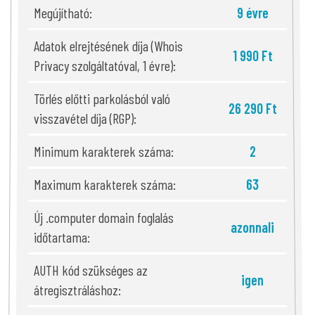
Megújítható:
9 évre
Adatok elrejtésének díja (Whois
1 990 Ft
Privacy szolgáltatóval, 1 évre):
Törlés előtti parkolásból való
26 290 Ft
visszavétel díja (RGP):
Minimum karakterek száma:
2
Maximum karakterek száma:
63
Új .computer domain foglalás
azonnali
időtartama:
AUTH kód szükséges az
igen
átregisztráláshoz: