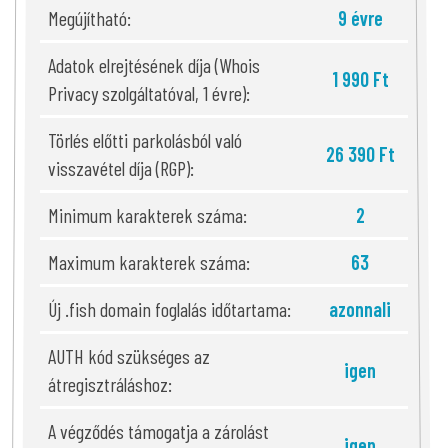
Megújítható:
9 évre
Adatok elrejtésének díja (Whois
1 990 Ft
Privacy szolgáltatóval, 1 évre):
Törlés előtti parkolásból való
26 390 Ft
visszavétel díja (RGP):
Minimum karakterek száma:
2
Maximum karakterek száma:
63
Új .fish domain foglalás időtartama:
azonnali
AUTH kód szükséges az
igen
átregisztráláshoz:
A végződés támogatja a zárolást
igen