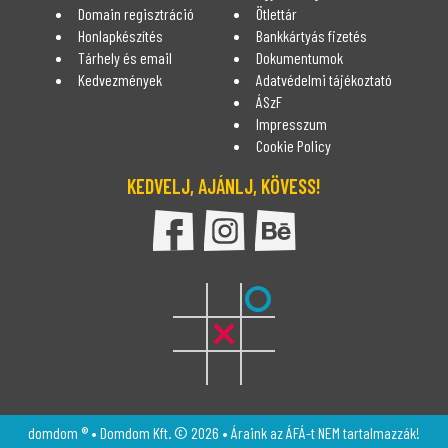
Domain regisztráció
Ötlettár
Honlapkészítés
Bankkártyás fizetés
Tárhely és email
Dokumentumok
Kedvezmények
Adatvédelmi tájékoztató
ÁSzF
Impresszum
Cookie Policy
KEDVELJ, AJÁNLJ, KÖVESS!
DomDom Facebook oldala
DomDom Instagram oldal
DomDom Behance
domdom ® • Domdom Kft. © 2026 • Áraink az ÁFÁ-t NEM tartalmazzák!