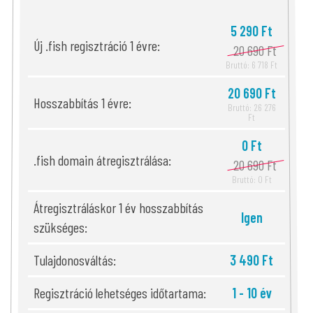
5 290 Ft
Új .fish regisztráció 1 évre:
20 690 Ft
Bruttó: 6 718 Ft
20 690 Ft
Hosszabbítás 1 évre:
Bruttó: 26 276
Ft
0 Ft
.fish domain átregisztrálása:
20 690 Ft
Bruttó: 0 Ft
Átregisztráláskor 1 év hosszabbítás
Igen
szükséges:
Tulajdonosváltás:
3 490 Ft
Regisztráció lehetséges időtartama:
1 - 10 év