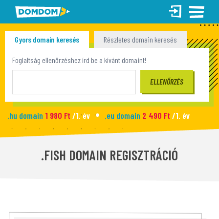
Gyors domain keresés
Részletes domain keresés
Tömeges domain keresés
Foglaltság ellenőrzéshez írd be a kívánt domaint!
.hu domain
1 980 Ft
/1. év
.eu domain
2 490 Ft
/1. év
.site domain
990 Ft
/1. év
.fun domain
1 090 Ft
/1. év
Új honlap
2 990 Ft
/hó
.FISH DOMAIN REGISZTRÁCIÓ