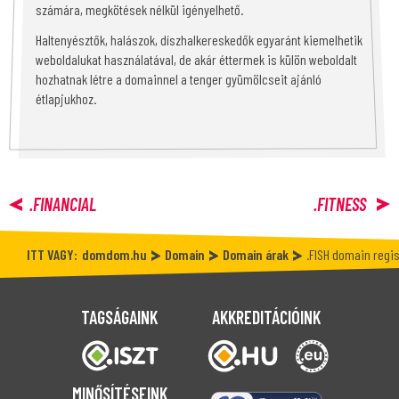
számára, megkötések nélkül igényelhető.
Haltenyésztők, halászok, díszhalkereskedők egyaránt kiemelhetik
weboldalukat használatával, de akár éttermek is külön weboldalt
hozhatnak létre a domainnel a tenger gyümölcseit ajánló
étlapjukhoz.
.FINANCIAL
.FITNESS
ITT VAGY:
domdom.hu
Domain
Domain árak
.FISH domain regi
TAGSÁGAINK
AKKREDITÁCIÓINK
MINŐSÍTÉSEINK