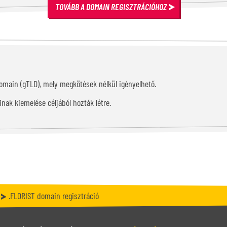
TOVÁBB A DOMAIN REGISZTRÁCIÓHOZ
 domain (gTLD), mely megkötések nélkül igényelhető.
nak kiemelése céljából hozták létre.
.FLORIST domain regisztráció