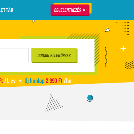
LETTÁR
BEJELENTKEZÉS
Ft
/1. év
Új honlap
2 990 Ft
/hó