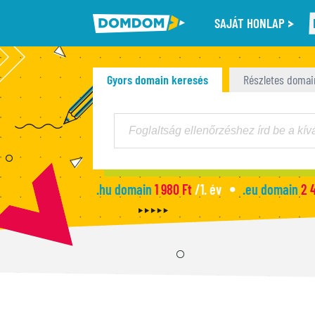
SAJÁT HONLAP
Gyors domain keresés
Részletes domai
.hu domain
1 980 Ft
/1. év
.eu domain
2 