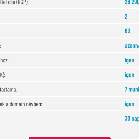
tel díja (RGP):
26 290
2
63
:
azonna
shoz:
igen
K):
igen
őtartama:
7 mun
sek a domain névben:
igen
30 na