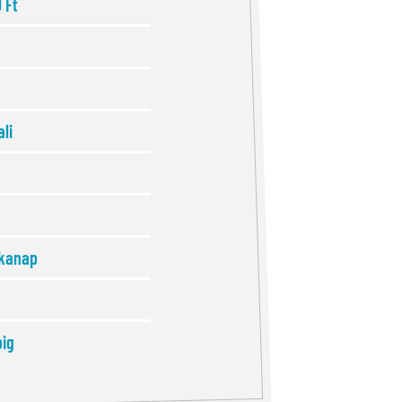
 Ft
li
kanap
pig