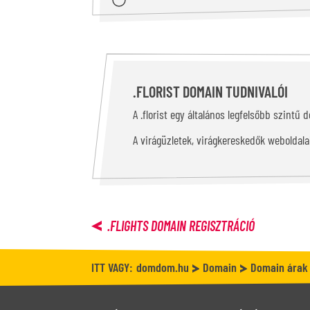
.FLORIST DOMAIN TUDNIVALÓI
A .florist egy általános legfelsőbb szintű
A virágüzletek, virágkereskedők weboldalai
.FLIGHTS
DOMAIN REGISZTRÁCIÓ
ITT VAGY:
domdom.hu
Domain
Domain árak