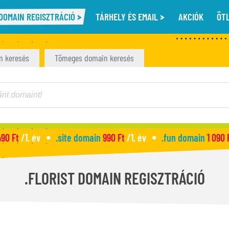
DOMAIN REGISZTRÁCIÓ
TÁRHELY ÉS EMAIL
AKCIÓK
ÖT
n keresés
Tömeges domain keresés
490 Ft
/1. év
.site domain
990 Ft
/1. év
.fun domain
1 090 
.FLORIST DOMAIN REGISZTRÁCIÓ