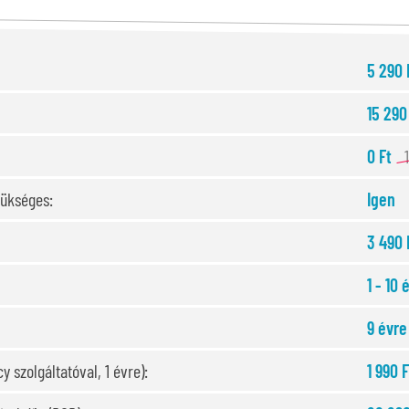
5 290 
15 290
0 Ft
zükséges:
Igen
3 490 
1 - 10 
9 évre
y szolgáltatóval, 1 évre):
1 990 F