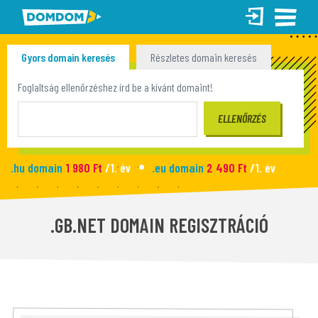
Gyors domain keresés
Részletes domain keresés
Tömeges domain keresés
Foglaltság ellenőrzéshez írd be a kívánt domaint!
.hu domain
1 980 Ft
/1. év
.eu domain
2 490 Ft
/1. év
.site domain
990 Ft
/1. év
.fun domain
1 090 Ft
/1. év
Új honlap
2 990 Ft
/hó
.GB.NET DOMAIN REGISZTRÁCIÓ