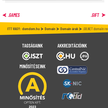
.GAMES
.GIFT
ITT VAGY:
domdom.hu
Domain
Domain árak
.GB.NET domain re
TAGSÁGAINK
AKKREDITÁCIÓINK
MINŐSÍTÉSEINK