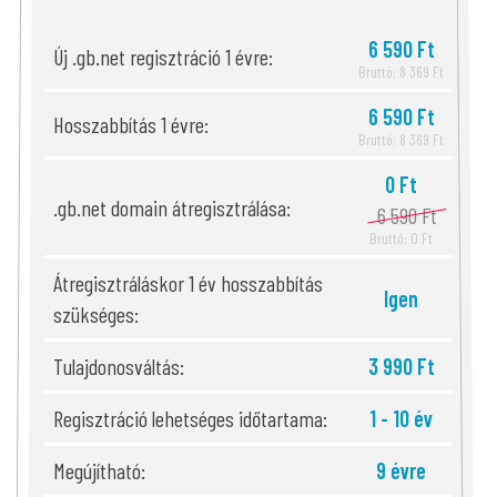
6 590 Ft
Új .gb.net regisztráció 1 évre:
Bruttó: 8 369 Ft
6 590 Ft
Hosszabbítás 1 évre:
Bruttó: 8 369 Ft
0 Ft
.gb.net domain átregisztrálása:
6 590 Ft
Bruttó: 0 Ft
Átregisztráláskor 1 év hosszabbítás
Igen
szükséges:
Tulajdonosváltás:
3 990 Ft
Regisztráció lehetséges időtartama:
1 - 10 év
Megújítható:
9 évre