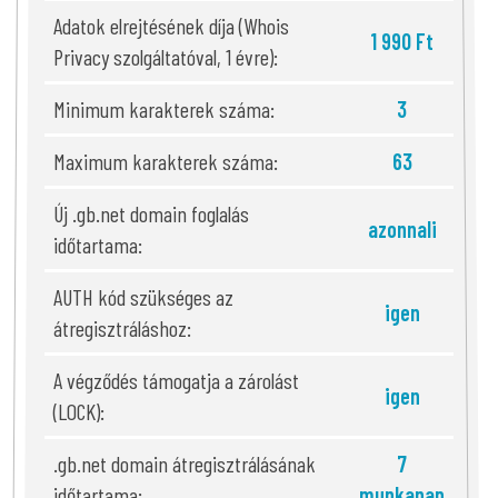
Adatok elrejtésének díja (Whois
1 990 Ft
Privacy szolgáltatóval, 1 évre):
Minimum karakterek száma:
3
Maximum karakterek száma:
63
Új .gb.net domain foglalás
azonnali
időtartama:
AUTH kód szükséges az
igen
átregisztráláshoz:
A végződés támogatja a zárolást
igen
(LOCK):
.gb.net domain átregisztrálásának
7
időtartama:
munkanap