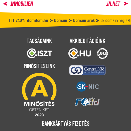
.IMMOBILIEN
.IN.NET
ITT VAGY:
domdom.hu
Domain
Domain árak
.IN domain regiszt
TAGSÁGAINK
AKKREDITÁCIÓINK
MINŐSÍTÉSEINK
BANKKÁRTYÁS FIZETÉS