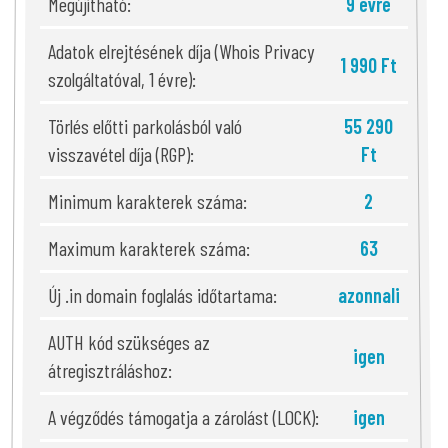
Megújítható:
9 évre
Adatok elrejtésének díja (Whois Privacy
1 990 Ft
szolgáltatóval, 1 évre):
Törlés előtti parkolásból való
55 290
visszavétel díja (RGP):
Ft
Minimum karakterek száma:
2
Maximum karakterek száma:
63
Új .in domain foglalás időtartama:
azonnali
AUTH kód szükséges az
igen
átregisztráláshoz:
A végződés támogatja a zárolást (LOCK):
igen