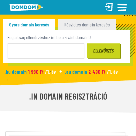
Gyors domain keresés
Részletes domain keresés
Tömeges domain keresés
Foglaltság ellenőrzéshez írd be a kívánt domaint!
.hu domain
1 980 Ft
/1. év
.eu domain
2 490 Ft
/1. év
.site domain
990 Ft
/1. év
.fun domain
1 090 Ft
/1. év
Új honlap
2 990 Ft
/hó
.IN DOMAIN REGISZTRÁCIÓ