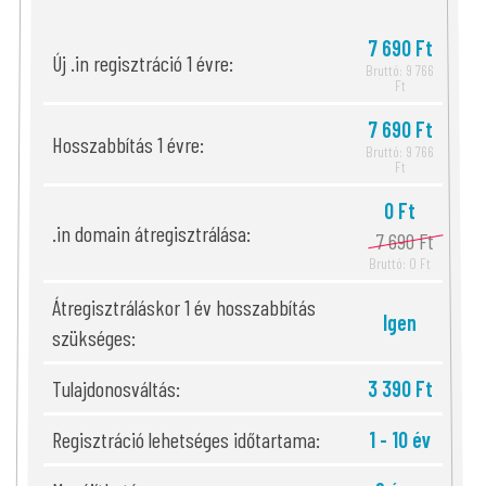
7 690 Ft
Új .in regisztráció 1 évre:
Bruttó: 9 766
Ft
7 690 Ft
Hosszabbítás 1 évre:
Bruttó: 9 766
Ft
0 Ft
.in domain átregisztrálása:
7 690 Ft
Bruttó: 0 Ft
Átregisztráláskor 1 év hosszabbítás
Igen
szükséges:
Tulajdonosváltás:
3 390 Ft
Regisztráció lehetséges időtartama:
1 - 10 év