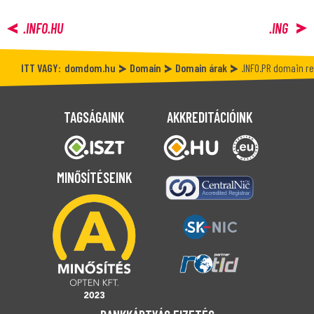
.INFO.HU
.ING
ITT VAGY:
domdom.hu
Domain
Domain árak
.INFO.PR domain r
TAGSÁGAINK
AKKREDITÁCIÓINK
MINŐSÍTÉSEINK