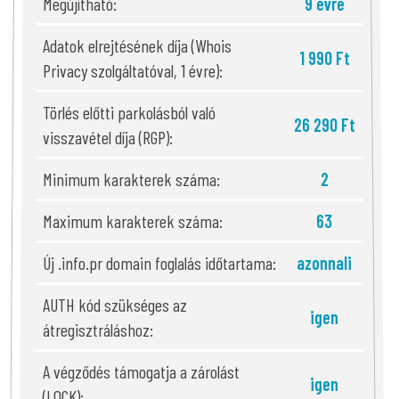
Megújítható:
9 évre
Adatok elrejtésének díja (Whois
1 990 Ft
Privacy szolgáltatóval, 1 évre):
Törlés előtti parkolásból való
26 290 Ft
visszavétel díja (RGP):
Minimum karakterek száma:
2
Maximum karakterek száma:
63
Új .info.pr domain foglalás időtartama:
azonnali
AUTH kód szükséges az
igen
átregisztráláshoz:
A végződés támogatja a zárolást
igen
(LOCK):