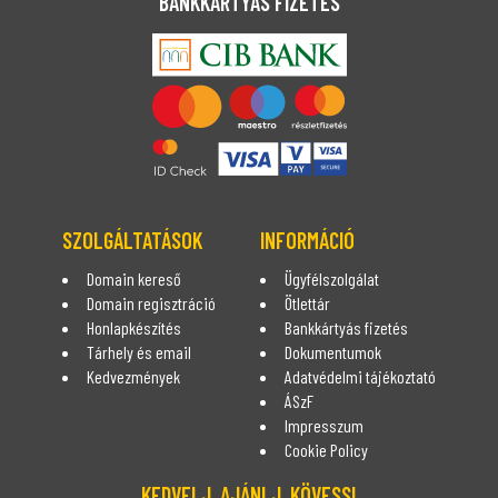
BANKKÁRTYÁS FIZETÉS
SZOLGÁLTATÁSOK
INFORMÁCIÓ
Domain kereső
Ügyfélszolgálat
Domain regisztráció
Ötlettár
Honlapkészítés
Bankkártyás fizetés
Tárhely és email
Dokumentumok
Kedvezmények
Adatvédelmi tájékoztató
ÁSzF
Impresszum
Cookie Policy
KEDVELJ, AJÁNLJ, KÖVESS!