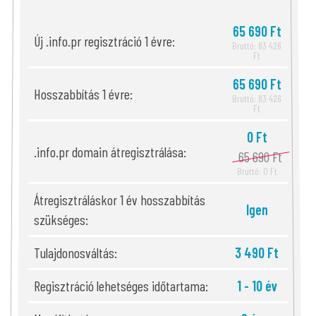
65 690 Ft
Új .info.pr regisztráció 1 évre:
Bruttó: 83 426
Ft
65 690 Ft
Hosszabbítás 1 évre:
Bruttó: 83 426
Ft
0 Ft
.info.pr domain átregisztrálása:
65 690 Ft
Bruttó: 0 Ft
Átregisztráláskor 1 év hosszabbítás
Igen
szükséges:
Tulajdonosváltás:
3 490 Ft
Regisztráció lehetséges időtartama:
1 - 10 év