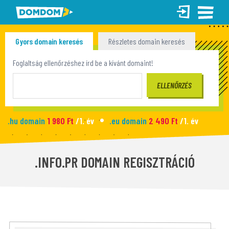
Gyors domain keresés
Részletes domain keresés
Tömeges domain keresés
Foglaltság ellenőrzéshez írd be a kívánt domaint!
.hu domain
1 980 Ft
/1. év
.eu domain
2 490 Ft
/1. év
.site domain
990 Ft
/1. év
.fun domain
1 090 Ft
/1. év
Új honlap
2 990 Ft
/hó
.INFO.PR DOMAIN REGISZTRÁCIÓ