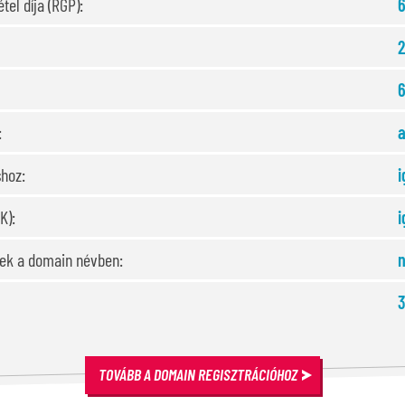
tel díja (RGP):
6
:
a
shoz:
i
K):
i
sek a domain névben:
3
TOVÁBB A DOMAIN REGISZTRÁCIÓHOZ