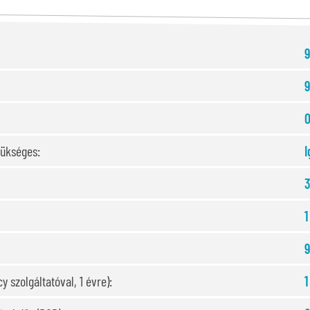
9
9
0
zükséges:
I
3
1
9
y szolgáltatóval, 1 évre):
1