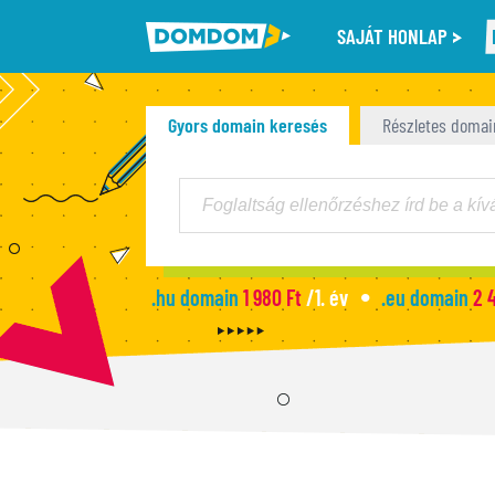
SAJÁT HONLAP
Gyors domain keresés
Részletes domai
.hu domain
1 980 Ft
/1. év
.eu domain
2 