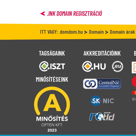
.INK
DOMAIN REGISZTRÁCIÓ
ITT VAGY:
domdom.hu
Domain
Domain árak
TAGSÁGAINK
AKKREDITÁCIÓINK
MINŐSÍTÉSEINK