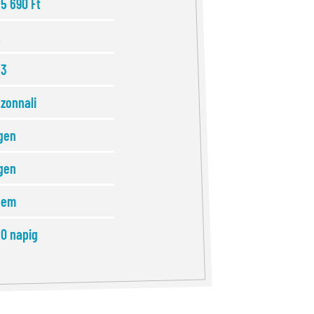
5 690 Ft
2
63
zonnali
gen
gen
nem
0 napig