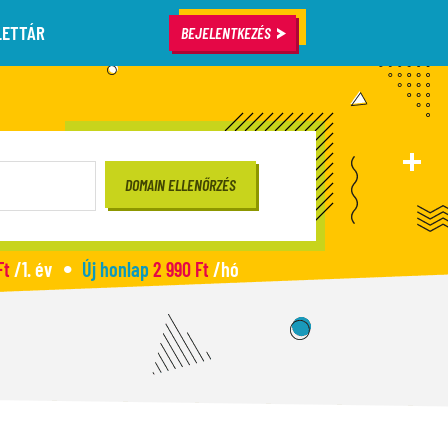
LETTÁR
BEJELENTKEZÉS
Ft
/1. év
Új honlap
2 990 Ft
/hó