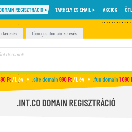
DOMAIN REGISZTRÁCIÓ
TÁRHELY ÉS EMAIL
AKCIÓK
ÖT
n keresés
Tömeges domain keresés
490 Ft
/1. év
.site domain
990 Ft
/1. év
.fun domain
1 090 
.INT.CO DOMAIN REGISZTRÁCIÓ