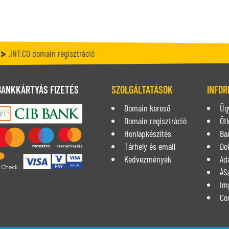
.INT.CO domain regisztráció
BANKKÁRTYÁS FIZETÉS
SZOLGÁLTATÁSOK
INFOR
Domain kereső
Üg
Domain regisztráció
Ötl
Honlapkészítés
Ba
Tárhely és email
Do
Kedvezmények
Ad
ÁS
Im
Co