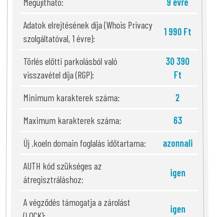
Megújítható:
9 évre
Adatok elrejtésének díja (Whois Privacy
1 990 Ft
szolgáltatóval, 1 évre):
Törlés előtti parkolásból való
30 390
visszavétel díja (RGP):
Ft
Minimum karakterek száma:
2
Maximum karakterek száma:
63
Új .koeln domain foglalás időtartama:
azonnali
AUTH kód szükséges az
igen
átregisztráláshoz:
A végződés támogatja a zárolást
igen
(LOCK):