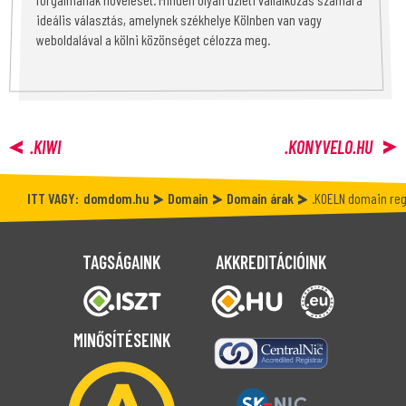
ideális választás, amelynek székhelye Kölnben van vagy
weboldalával a kölni közönséget célozza meg.
.KIWI
.KONYVELO.HU
ITT VAGY:
domdom.hu
Domain
Domain árak
.KOELN domain reg
TAGSÁGAINK
AKKREDITÁCIÓINK
MINŐSÍTÉSEINK