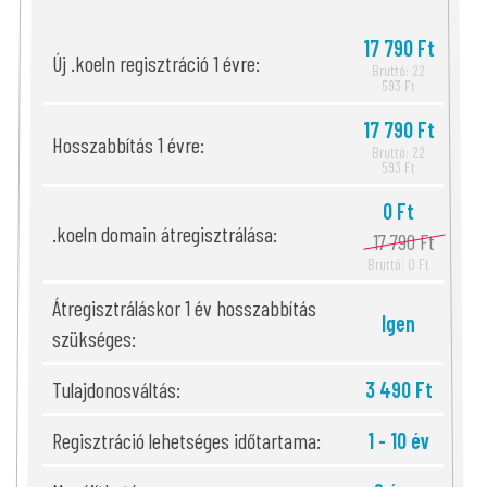
17 790 Ft
Új .koeln regisztráció 1 évre:
Bruttó: 22
593 Ft
17 790 Ft
Hosszabbítás 1 évre:
Bruttó: 22
593 Ft
0 Ft
.koeln domain átregisztrálása:
17 790 Ft
Bruttó: 0 Ft
Átregisztráláskor 1 év hosszabbítás
Igen
szükséges:
Tulajdonosváltás:
3 490 Ft
Regisztráció lehetséges időtartama:
1 - 10 év