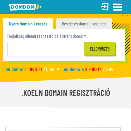
Gyors domain keresés
Részletes domain keresés
Tömeges domain keresés
Foglaltság ellenőrzéshez írd be a kívánt domaint!
.hu domain
1 980 Ft
/1. év
.eu domain
2 490 Ft
/1. év
.site domain
990 Ft
/1. év
.fun domain
1 090 Ft
/1. év
Új honlap
2 990 Ft
/hó
.KOELN DOMAIN REGISZTRÁCIÓ