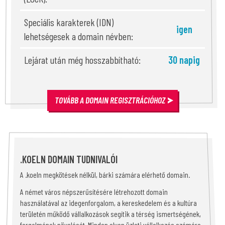
Speciális karakterek (IDN)
igen
lehetségesek a domain névben:
Lejárat után még hosszabbítható:
30 napig
TOVÁBB A DOMAIN REGISZTRÁCIÓHOZ
.KOELN DOMAIN TUDNIVALÓI
A .koeln megkötések nélkül, bárki számára elérhető domain.
A német város népszerűsítésére létrehozott domain
használatával az idegenforgalom, a kereskedelem és a kultúra
területén működő vállalkozások segítik a térség ismertségének,
forgalmának növelését. Minden olyan üzleti vállalkozás számára