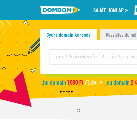
SAJÁT HONLAP
Gyors domain keresés
Részletes domai
.hu domain
1 980 Ft
/1. év
.eu domain
2 