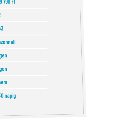
19 790 Ft
2
63
azonnali
igen
igen
nem
30 napig