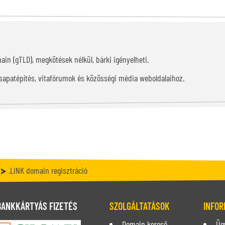
main (gTLD), megkötések nélkül, bárki igényelheti.
csapatépítés, vitafórumok és közösségi média weboldalaihoz.
.LINK domain regisztráció
BANKKÁRTYÁS FIZETÉS
SZOLGÁLTATÁSOK
INFOR
Domain kereső
Üg