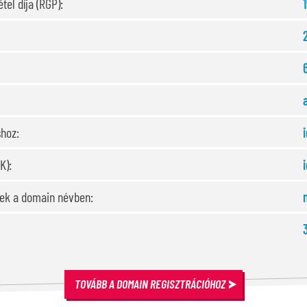
tel díja (RGP):
shoz:
K):
sek a domain névben:
TOVÁBB A DOMAIN REGISZTRÁCIÓHOZ