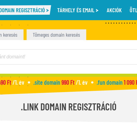
DOMAIN REGISZTRÁCIÓ
TÁRHELY ÉS EMAIL
AKCIÓK
ÖT
n keresés
Tömeges domain keresés
490 Ft
/1. év
.site domain
990 Ft
/1. év
.fun domain
1 090 
.LINK DOMAIN REGISZTRÁCIÓ