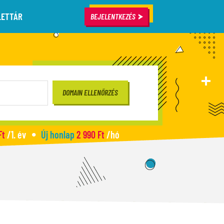
LETTÁR
BEJELENTKEZÉS
Ft
/1. év
Új honlap
2 990 Ft
/hó