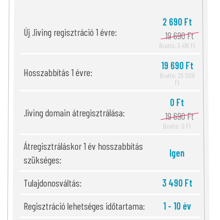
2 690 Ft
Új .living regisztráció 1 évre:
19 690 Ft
Bruttó: 3 416 Ft
19 690 Ft
Hosszabbítás 1 évre:
Bruttó: 25 006
Ft
0 Ft
.living domain átregisztrálása:
19 690 Ft
Bruttó: 0 Ft
Átregisztráláskor 1 év hosszabbítás
Igen
szükséges:
Tulajdonosváltás:
3 490 Ft
Regisztráció lehetséges időtartama:
1 - 10 év