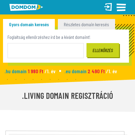
Gyors domain keresés
Részletes domain keresés
Tömeges domain keresés
Foglaltság ellenőrzéshez írd be a kívánt domaint!
.hu domain
1 980 Ft
/1. év
.eu domain
2 490 Ft
/1. év
.site domain
990 Ft
/1. év
.fun domain
1 090 Ft
/1. év
Új honlap
2 990 Ft
/hó
.LIVING DOMAIN REGISZTRÁCIÓ