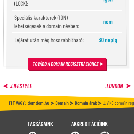
(LOCK):
Speciális karakterek (IDN)
nem
lehetségesek a domain névben:
Lejárat után még hosszabbítható:
30 napig
TOVÁBB A DOMAIN REGISZTRÁCIÓHOZ
.LIFESTYLE
.LONDON
ITT VAGY:
domdom.hu
Domain
Domain árak
.LIVING domain reg
TAGSÁGAINK
AKKREDITÁCIÓINK