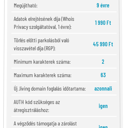
Megújítható:
9 évre
Adatok elrejtésének díja (Whois
1 990 Ft
Privacy szolgáltatóval, 1 évre):
Törlés előtti parkolásból való
45 990 Ft
visszavétel díja (RGP):
Minimum karakterek száma:
2
Maximum karakterek száma:
63
Új .living domain foglalás időtartama:
azonnali
AUTH kód szükséges az
igen
átregisztráláshoz:
A végződés támogatja a zárolást
igen