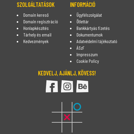
SZOLGÁLTATÁSOK
INFORMÁCIÓ
Domain kereső
Ügyfélszolgálat
Domain regisztráció
Ötlettár
Honlapkészítés
Bankkártyás fizetés
Tárhely és email
Dokumentumok
Kedvezmények
Adatvédelmi tájékoztató
ÁSzF
Impresszum
Cookie Policy
KEDVELJ, AJÁNLJ, KÖVESS!
DomDom Facebook oldala
DomDom Instagram oldal
DomDom Behance