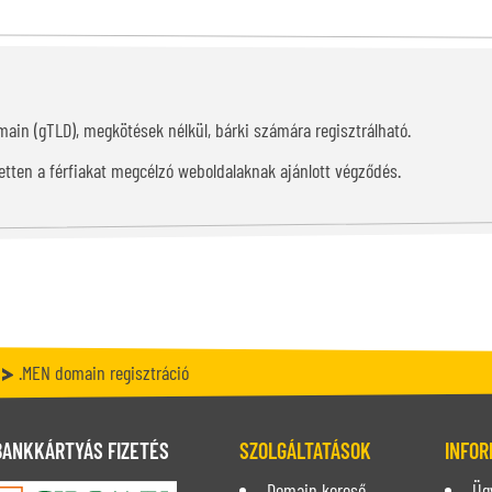
main (gTLD), megkötések nélkül, bárki számára regisztrálható.
zetten a férfiakat megcélzó weboldalaknak ajánlott végződés.
.MEN domain regisztráció
BANKKÁRTYÁS FIZETÉS
SZOLGÁLTATÁSOK
INFOR
Domain kereső
Üg