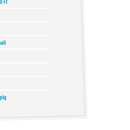
0 Ft
ali
pig