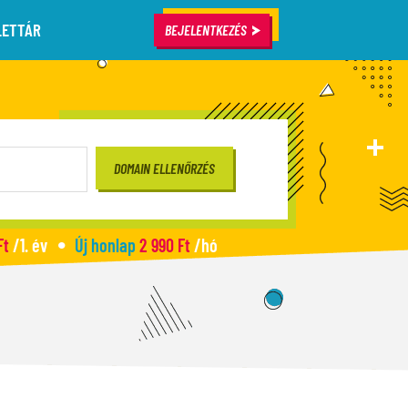
LETTÁR
BEJELENTKEZÉS
Ft
/1. év
Új honlap
2 990 Ft
/hó