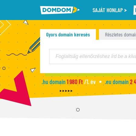
SAJÁT HONLAP
Gyors domain keresés
Részletes domai
.hu domain
1 980 Ft
/1. év
.eu domain
2 