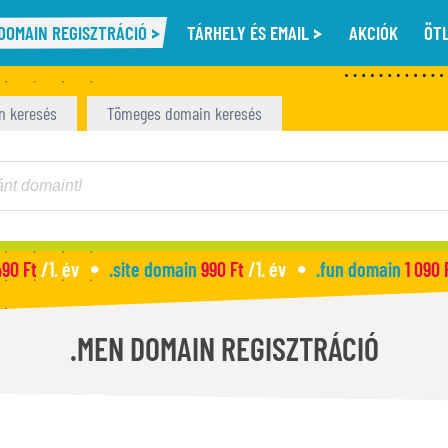
DOMAIN REGISZTRÁCIÓ
TÁRHELY ÉS EMAIL
AKCIÓK
ÖT
n keresés
Tömeges domain keresés
490 Ft
/1. év
.site domain
990 Ft
/1. év
.fun domain
1 090 
.MEN DOMAIN REGISZTRÁCIÓ