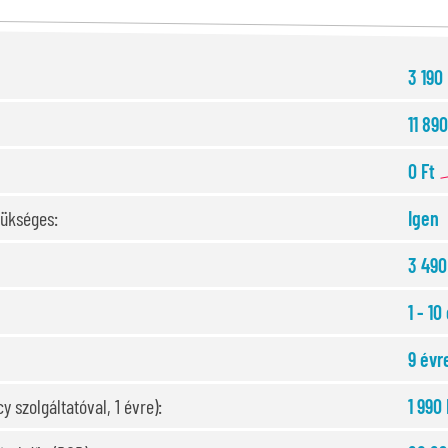
3 190
11 890
0 Ft
zükséges:
Igen
3 490
1 - 10
9 évr
y szolgáltatóval, 1 évre):
1 990 