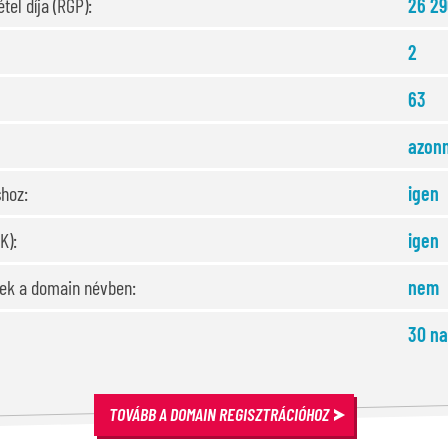
tel díja (RGP):
26 29
2
63
azonn
shoz:
igen
K):
igen
sek a domain névben:
nem
30 na
TOVÁBB A DOMAIN REGISZTRÁCIÓHOZ