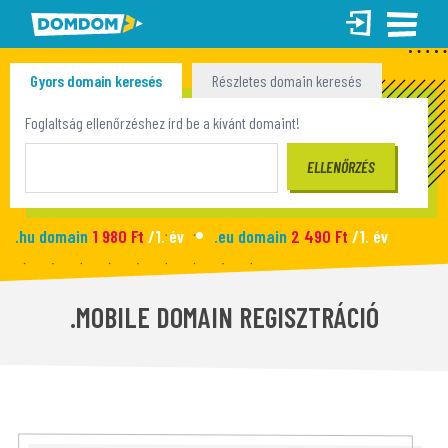
Gyors domain keresés
Részletes domain keresés
Tömeges domain keresés
Foglaltság ellenőrzéshez írd be a kívánt domaint!
.hu domain
1 980 Ft
/1. év
.eu domain
2 490 Ft
/1. év
.site domain
990 Ft
/1. év
.fun domain
1 090 Ft
/1. év
Új honlap
2 990 Ft
/hó
.MOBILE DOMAIN REGISZTRÁCIÓ