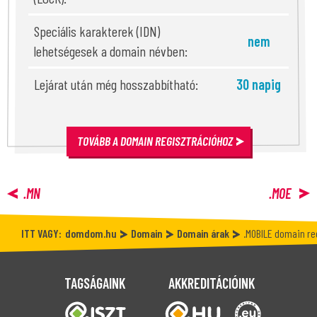
Speciális karakterek (IDN)
nem
lehetségesek a domain névben:
Lejárat után még hosszabbítható:
30 napig
TOVÁBB A DOMAIN REGISZTRÁCIÓHOZ
.MN
.MOE
ITT VAGY:
domdom.hu
Domain
Domain árak
.MOBILE domain re
TAGSÁGAINK
AKKREDITÁCIÓINK