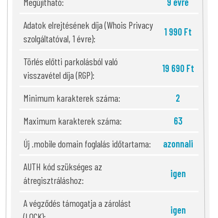
Megújítható:
9 évre
Adatok elrejtésének díja (Whois Privacy
1 990 Ft
szolgáltatóval, 1 évre):
Törlés előtti parkolásból való
19 690 Ft
visszavétel díja (RGP):
Minimum karakterek száma:
2
Maximum karakterek száma:
63
Új .mobile domain foglalás időtartama:
azonnali
AUTH kód szükséges az
igen
átregisztráláshoz:
A végződés támogatja a zárolást
igen
(LOCK):