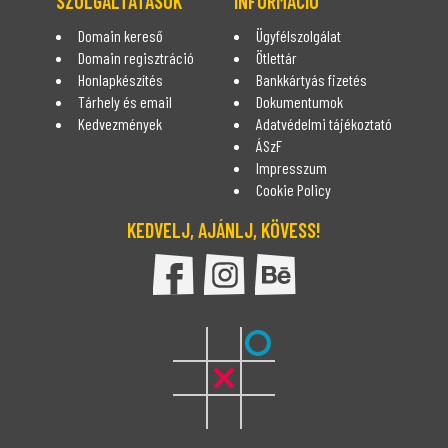
SZOLGÁLTATÁSOK
INFORMÁCIÓ
Domain kereső
Ügyfélszolgálat
Domain regisztráció
Ötlettár
Honlapkészítés
Bankkártyás fizetés
Tárhely és email
Dokumentumok
Kedvezmények
Adatvédelmi tájékoztató
ÁSzF
Impresszum
Cookie Policy
KEDVELJ, AJÁNLJ, KÖVESS!
DomDom Facebook oldala
DomDom Instagram oldal
DomDom Behance