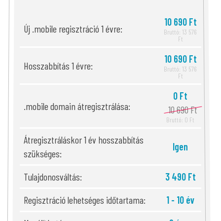
10 690 Ft
Új .mobile regisztráció 1 évre:
Bruttó: 13 576
Ft
10 690 Ft
Hosszabbítás 1 évre:
Bruttó: 13 576
Ft
0 Ft
.mobile domain átregisztrálása:
10 690 Ft
Bruttó: 0 Ft
Átregisztráláskor 1 év hosszabbítás
Igen
szükséges:
Tulajdonosváltás:
3 490 Ft
Regisztráció lehetséges időtartama:
1 - 10 év