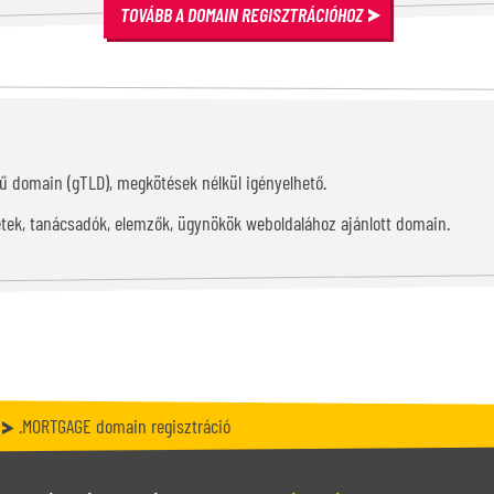
TOVÁBB A DOMAIN REGISZTRÁCIÓHOZ
tű domain (gTLD), megkötések nélkül igényelhető.
ézetek, tanácsadók, elemzők, ügynökök weboldalához ajánlott domain.
.MORTGAGE domain regisztráció