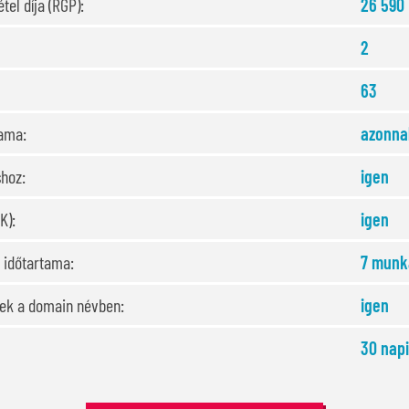
tel díja (RGP):
26 590 
2
63
tama:
azonnal
shoz:
igen
K):
igen
 időtartama:
7 munk
sek a domain névben:
igen
30 nap