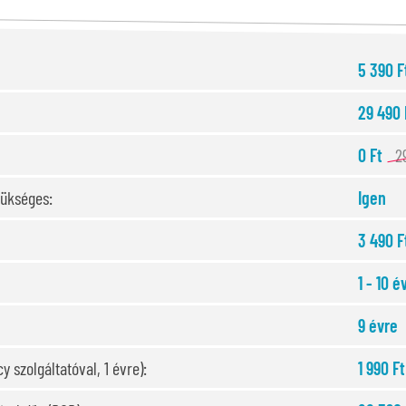
5 390 
29 490 
0 Ft
2
zükséges:
Igen
3 490 F
1 - 10 é
9 évre
y szolgáltatóval, 1 évre):
1 990 Ft