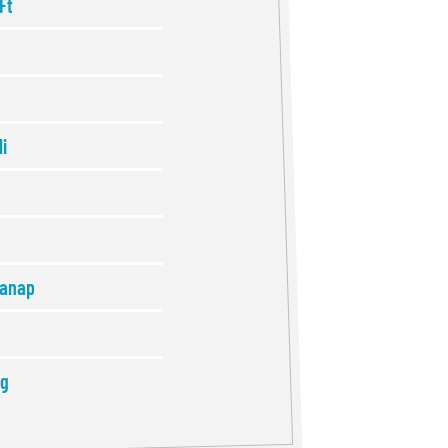
Ft
i
anap
ig