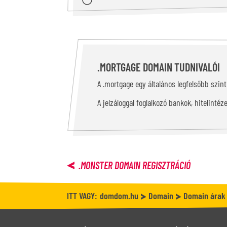
.MORTGAGE DOMAIN TUDNIVALÓI
A .mortgage egy általános legfelsőbb szin
A jelzáloggal foglalkozó bankok, hitelint
.MONSTER
DOMAIN REGISZTRÁCIÓ
ITT VAGY:
domdom.hu
Domain
Domain árak