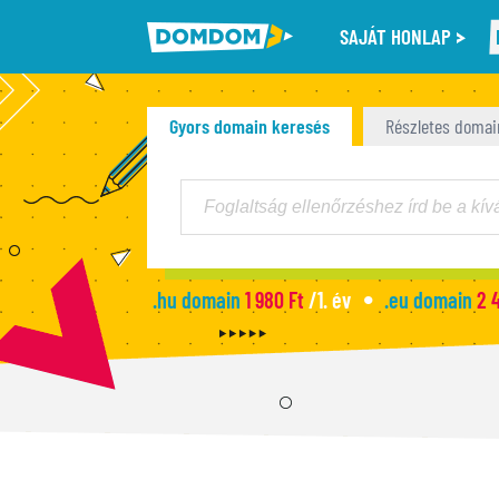
SAJÁT HONLAP
Gyors domain keresés
Részletes domai
.hu domain
1 980 Ft
/1. év
.eu domain
2 