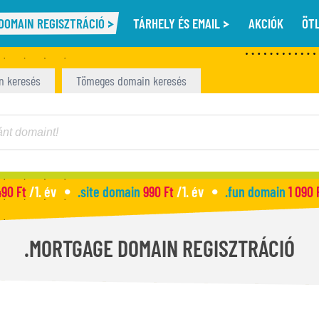
DOMAIN REGISZTRÁCIÓ
TÁRHELY ÉS EMAIL
AKCIÓK
ÖT
n keresés
Tömeges domain keresés
490 Ft
/1. év
.site domain
990 Ft
/1. év
.fun domain
1 090 
.MORTGAGE DOMAIN REGISZTRÁCIÓ