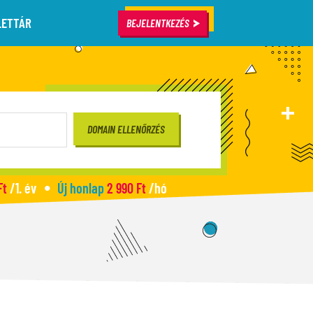
LETTÁR
BEJELENTKEZÉS
Ft
/1. év
Új honlap
2 990 Ft
/hó