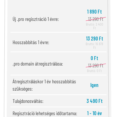
1 890 Ft
Új .pro regisztráció 1 évre:
13 290 Ft
Bruttó: 2 400
Ft
13 290 Ft
Hosszabbítás 1 évre:
Bruttó: 16 878
Ft
0 Ft
.pro domain átregisztrálása:
13 290 Ft
Bruttó: 0 Ft
Átregisztráláskor 1 év hosszabbítás
Igen
szükséges:
Tulajdonosváltás:
3 490 Ft
Regisztráció lehetséges időtartama:
1 - 10 év