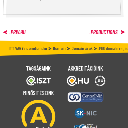
.PRIV.HU
.PRODUCTIONS
ITT VAGY:
domdom.hu
Domain
Domain árak
.PRO domain regis
TAGSÁGAINK
AKKREDITÁCIÓINK
MINŐSÍTÉSEINK