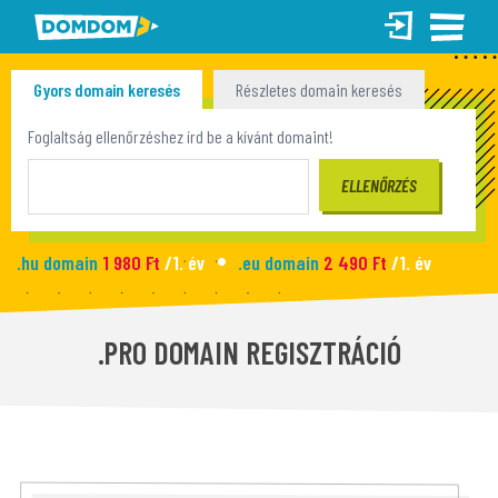
Gyors domain keresés
Részletes domain keresés
Tömeges domain keresés
Foglaltság ellenőrzéshez írd be a kívánt domaint!
.hu domain
1 980 Ft
/1. év
.eu domain
2 490 Ft
/1. év
.site domain
990 Ft
/1. év
.fun domain
1 090 Ft
/1. év
Új honlap
2 990 Ft
/hó
.PRO DOMAIN REGISZTRÁCIÓ