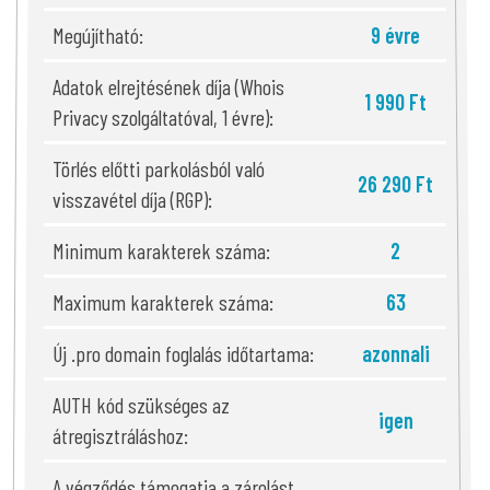
Megújítható:
9 évre
Adatok elrejtésének díja (Whois
1 990 Ft
Privacy szolgáltatóval, 1 évre):
Törlés előtti parkolásból való
26 290 Ft
visszavétel díja (RGP):
Minimum karakterek száma:
2
Maximum karakterek száma:
63
Új .pro domain foglalás időtartama:
azonnali
AUTH kód szükséges az
igen
átregisztráláshoz:
A végződés támogatja a zárolást