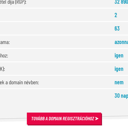
tel díja (RGP):
32 890
2
63
rtama:
azonna
shoz:
igen
K):
igen
sek a domain névben:
nem
30 nap
TOVÁBB A DOMAIN REGISZTRÁCIÓHOZ