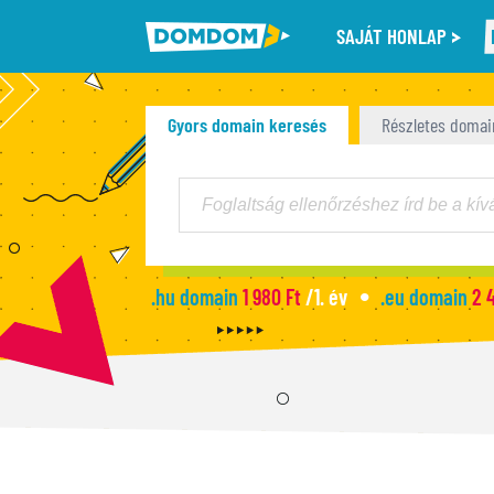
SAJÁT HONLAP
Gyors domain keresés
Részletes domai
.hu domain
1 980 Ft
/1. év
.eu domain
2 