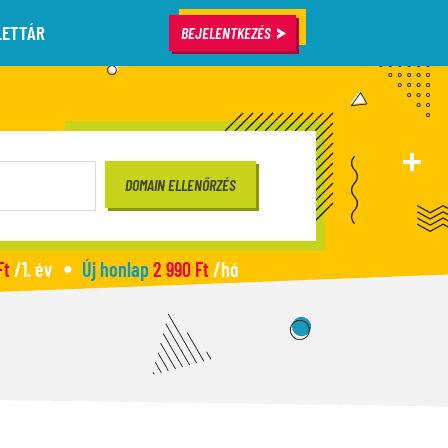
LETTÁR
BEJELENTKEZÉS
Ft
/1. év
Új honlap
2 990 Ft
/hó