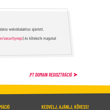
latos weboldalakhoz ajánlott.
on/securityreqs
) és kötelezik magukat
.PT
DOMAIN REGISZTRÁCIÓ
MÁCIÓ
KEDVELJ, AJÁNLJ, KÖVESS!