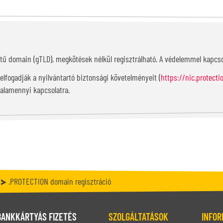
I
intű domain (gTLD), megkötések nélkül regisztrálható. A védelemmel kapcso
lfogadják a nyilvántartó biztonsági követelményeit (
https://nic.protecti
valamennyi kapcsolatra.
.PROTECTION domain regisztráció
BANKKÁRTYÁS FIZETÉS
SZOLGÁLTATÁSOK
INFOR