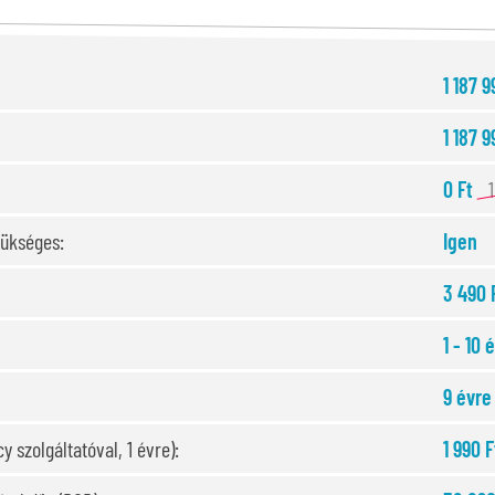
1 187 9
1 187 9
0 Ft
zükséges:
Igen
3 490 
1 - 10 
9 évre
y szolgáltatóval, 1 évre):
1 990 F