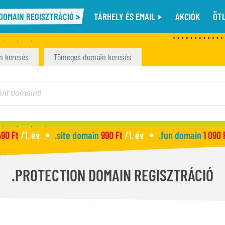
DOMAIN REGISZTRÁCIÓ
TÁRHELY ÉS EMAIL
AKCIÓK
ÖT
n keresés
Tömeges domain keresés
490 Ft
/1. év
.site domain
990 Ft
/1. év
.fun domain
1 090 
.PROTECTION DOMAIN REGISZTRÁCIÓ