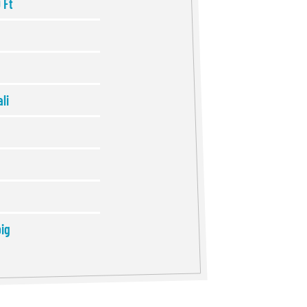
 Ft
li
ig