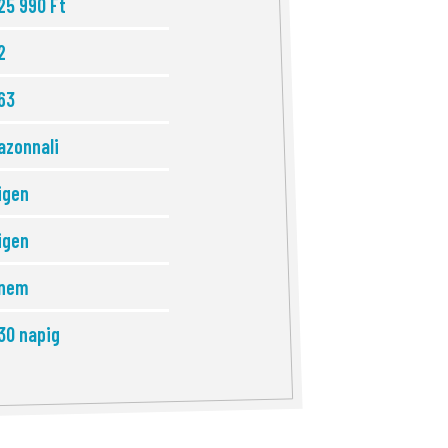
25 990 Ft
2
63
azonnali
igen
igen
nem
30 napig