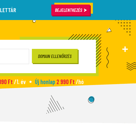
LETTÁR
BEJELENTKEZÉS
090 Ft
/1. év
Új honlap
2 990 Ft
/hó