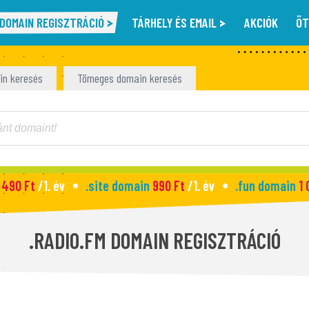
DOMAIN REGISZTRÁCIÓ
TÁRHELY ÉS EMAIL
AKCIÓK
ÖT
in keresés
Tömeges domain keresés
 490 Ft
/1. év
.site domain
990 Ft
/1. év
.fun domain
1 
.RADIO.FM DOMAIN REGISZTRÁCIÓ