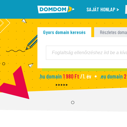
SAJÁT HONLAP
Gyors domain keresés
Részletes doma
.hu domain
1 980 Ft
/1. év
.eu domain
2