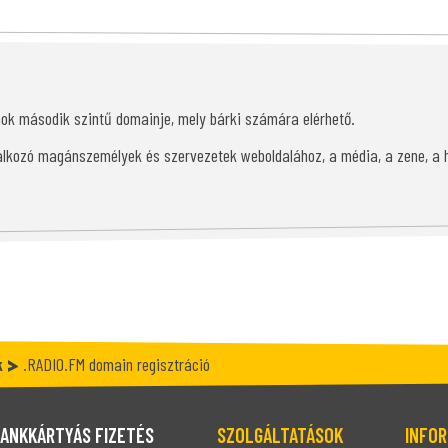
mok második szintű domainje, mely bárki számára elérhető.
alkozó magánszemélyek és szervezetek weboldalához, a média, a zene, a h
k
.RADIO.FM domain regisztráció
ANKKÁRTYÁS FIZETÉS
SZOLGÁLTATÁSOK
INFOR