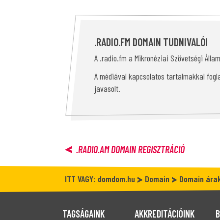
.RADIO.FM DOMAIN TUDNIVALÓI
A .radio.fm a Mikronéziai Szövetségi Álla
A médiával kapcsolatos tartalmakkal fogl
javasolt.
.RADIO.AM
DOMAIN REGISZTRÁCIÓ
ITT VAGY:
domdom.hu
Domain
Domain ára
TAGSÁGAINK
AKKREDITÁCIÓINK
B