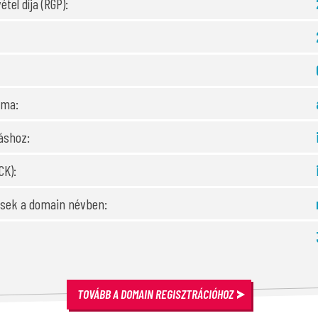
étel díja (RGP):
ama:
áshoz:
CK):
gesek a domain névben:
TOVÁBB A DOMAIN REGISZTRÁCIÓHOZ