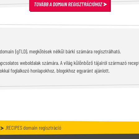
TOVÁBB A DOMAIN REGISZTRÁCIÓHOZ
ű domain (gTLD), megkötések nélkül bárki számára regisztrálható.
apcsolatos weboldalak számára. A világ különböző tájairól származó recep
okkal foglalkozó honlapokhoz, blogokhoz egyaránt ajánlott.
.RECIPES domain regisztráció