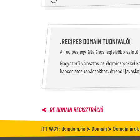
.RECIPES DOMAIN TUDNIVALÓI
A .recipes egy általános legfelsőbb szint
Nagyszerű választás az élelmiszerekkel k
kapcsolatos tanácsokhoz, étrendi javaslat
.RE
DOMAIN REGISZTRÁCIÓ
ITT VAGY:
domdom.hu
Domain
Domain árak