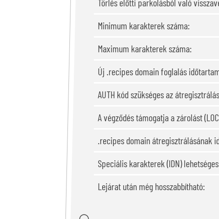
Törlés előtti parkolásból való visszavé
Minimum karakterek száma:
Maximum karakterek száma:
Új .recipes domain foglalás időtarta
AUTH kód szükséges az átregisztrálá
A végződés támogatja a zárolást (LOC
.recipes domain átregisztrálásának i
Speciális karakterek (IDN) lehetsége
Lejárat után még hosszabbítható: