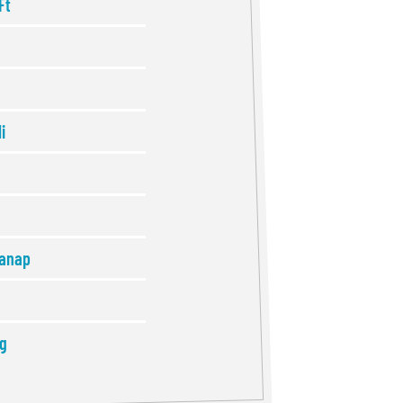
Ft
i
anap
ig