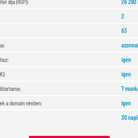
tel díja (RGP):
26 290 
2
63
ma:
azonnal
shoz:
igen
K):
igen
dőtartama:
7 munk
sek a domain névben:
igen
30 nap