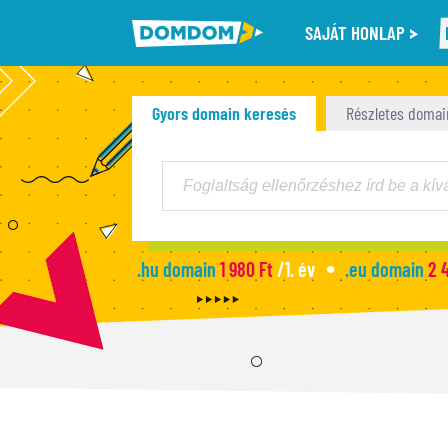
SAJÁT HONLAP
Gyors domain keresés
Részletes domai
.hu domain
1 980 Ft
/1. év
.eu domain
2 