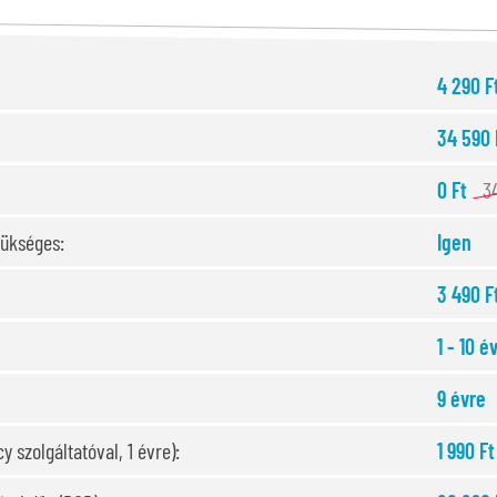
4 290 F
34 590 
0 Ft
3
zükséges:
Igen
3 490 F
1 - 10 é
9 évre
y szolgáltatóval, 1 évre):
1 990 Ft