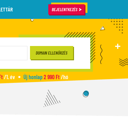
LETTÁR
BEJELENTKEZÉS
Ft
/1. év
Új honlap
2 990 Ft
/hó