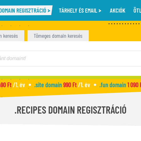
DOMAIN REGISZTRÁCIÓ
TÁRHELY ÉS EMAIL
AKCIÓK
ÖT
n keresés
Tömeges domain keresés
490 Ft
/1. év
.site domain
990 Ft
/1. év
.fun domain
1 090 
.RECIPES DOMAIN REGISZTRÁCIÓ