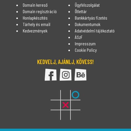
Domain kereső
Ügyfélszolgálat
Domain regisztráció
Ötlettár
Honlapkészítés
Bankkártyás fizetés
Tárhely és email
Dokumentumok
Kedvezmények
Adatvédelmi tájékoztató
ÁSzF
Impresszum
Cookie Policy
KEDVELJ, AJÁNLJ, KÖVESS!
DomDom Facebook oldala
DomDom Instagram oldal
DomDom Behance