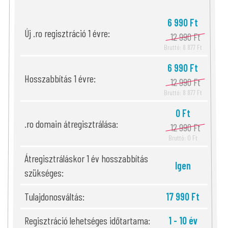
6 990 Ft
Új .ro regisztráció 1 évre:
12 990 Ft
Bruttó: 8 877 Ft
6 990 Ft
Hosszabbítás 1 évre:
12 990 Ft
Bruttó: 8 877 Ft
0 Ft
.ro domain átregisztrálása:
12 990 Ft
Bruttó: 0 Ft
Átregisztráláskor 1 év hosszabbítás
Igen
szükséges:
Tulajdonosváltás:
17 990 Ft
Regisztráció lehetséges időtartama:
1 - 10 év