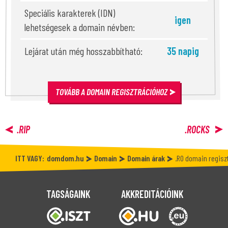
Speciális karakterek (IDN)
igen
lehetségesek a domain névben:
Lejárat után még hosszabbítható:
35 napig
TOVÁBB A DOMAIN REGISZTRÁCIÓHOZ
.RIP
.ROCKS
ITT VAGY:
domdom.hu
Domain
Domain árak
.RO domain regisz
TAGSÁGAINK
AKKREDITÁCIÓINK