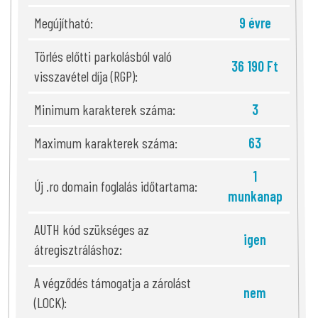
Megújítható:
9 évre
Törlés előtti parkolásból való
36 190 Ft
visszavétel díja (RGP):
Minimum karakterek száma:
3
Maximum karakterek száma:
63
1
Új .ro domain foglalás időtartama:
munkanap
AUTH kód szükséges az
igen
átregisztráláshoz:
A végződés támogatja a zárolást
nem
(LOCK):