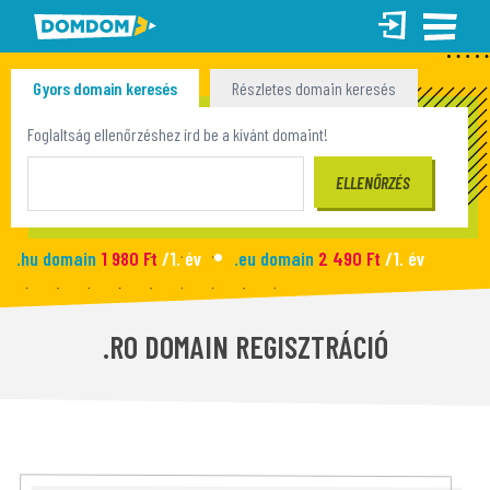
Gyors domain keresés
Részletes domain keresés
Tömeges domain keresés
Foglaltság ellenőrzéshez írd be a kívánt domaint!
.hu domain
1 980 Ft
/1. év
.eu domain
2 490 Ft
/1. év
.site domain
990 Ft
/1. év
.fun domain
1 090 Ft
/1. év
Új honlap
2 990 Ft
/hó
.RO DOMAIN REGISZTRÁCIÓ