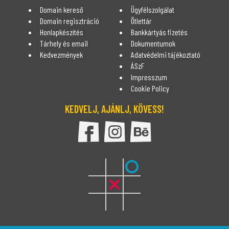
Domain kereső
Ügyfélszolgálat
Domain regisztráció
Ötlettár
Honlapkészítés
Bankkártyás fizetés
Tárhely és email
Dokumentumok
Kedvezmények
Adatvédelmi tájékoztató
ÁSzF
Impresszum
Cookie Policy
KEDVELJ, AJÁNLJ, KÖVESS!
DomDom Facebook oldala
DomDom Instagram oldal
DomDom Behance