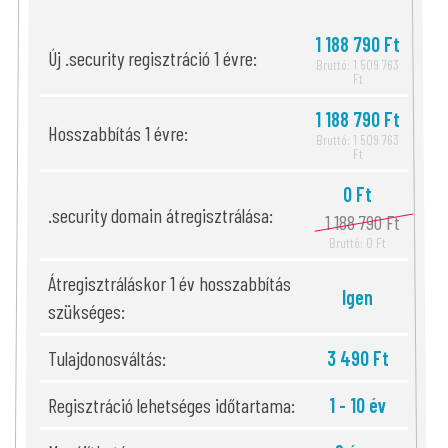
1 188 790 Ft
Új .security regisztráció 1 évre:
Bruttó: 1 509 763
Ft
1 188 790 Ft
Hosszabbítás 1 évre:
Bruttó: 1 509 763
Ft
0 Ft
.security domain átregisztrálása:
1 188 790 Ft
Bruttó: 0 Ft
Átregisztráláskor 1 év hosszabbítás
Igen
szükséges:
Tulajdonosváltás:
3 490 Ft
Regisztráció lehetséges időtartama:
1 - 10 év