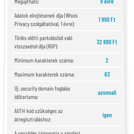
Megújítható:
9 évre
Adatok elrejtésének díja (Whois
1 990 Ft
Privacy szolgáltatóval, 1 évre):
Törlés előtti parkolásból való
32 890 Ft
visszavétel díja (RGP):
Minimum karakterek száma:
2
Maximum karakterek száma:
63
Új .security domain foglalás
azonnali
időtartama:
AUTH kód szükséges az
igen
átregisztráláshoz:
A végződés támogatja a zárolást