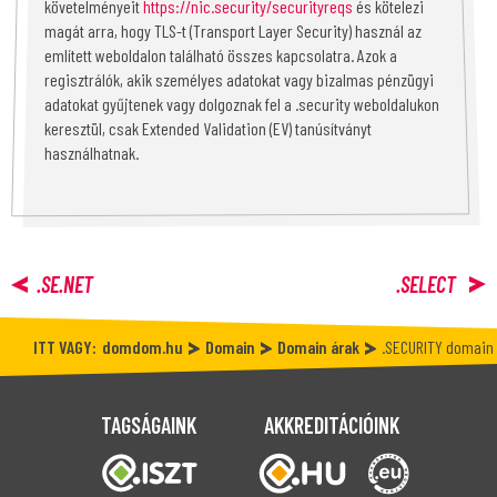
követelményeit
https://nic.security/securityreqs
és kötelezi
magát arra, hogy TLS-t (Transport Layer Security) használ az
említett weboldalon található összes kapcsolatra. Azok a
regisztrálók, akik személyes adatokat vagy bizalmas pénzügyi
adatokat gyűjtenek vagy dolgoznak fel a .security weboldalukon
keresztül, csak Extended Validation (EV) tanúsítványt
használhatnak.
.SE.NET
.SELECT
ITT VAGY:
domdom.hu
Domain
Domain árak
.SECURITY domain 
TAGSÁGAINK
AKKREDITÁCIÓINK