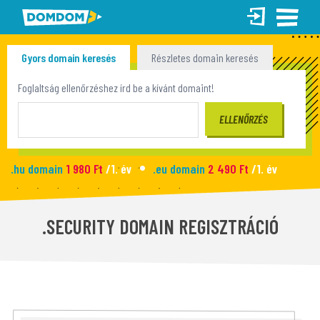
Gyors domain keresés
Részletes domain keresés
Tömeges domain keresés
Foglaltság ellenőrzéshez írd be a kívánt domaint!
.hu domain
1 980 Ft
/1. év
.eu domain
2 490 Ft
/1. év
.site domain
990 Ft
/1. év
.fun domain
1 090 Ft
/1. év
Új honlap
2 990 Ft
/hó
.SECURITY DOMAIN REGISZTRÁCIÓ