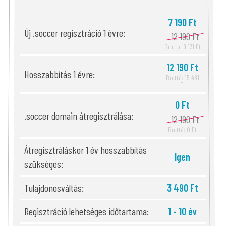
7 190 Ft
Új .soccer regisztráció 1 évre:
12 190 Ft
Bruttó: 9 131 Ft
12 190 Ft
Hosszabbítás 1 évre:
Bruttó: 15 481
Ft
0 Ft
.soccer domain átregisztrálása:
12 190 Ft
Bruttó: 0 Ft
Átregisztráláskor 1 év hosszabbítás
Igen
szükséges:
Tulajdonosváltás:
3 490 Ft
Regisztráció lehetséges időtartama:
1 - 10 év