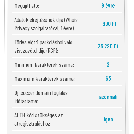
Megújítható:
9 évre
Adatok elrejtésének díja (Whois
1 990 Ft
Privacy szolgáltatóval, 1 évre):
Törlés előtti parkolásból való
26 290 Ft
visszavétel díja (RGP):
Minimum karakterek száma:
2
Maximum karakterek száma:
63
Új .soccer domain foglalás
azonnali
időtartama:
AUTH kód szükséges az
igen
átregisztráláshoz: