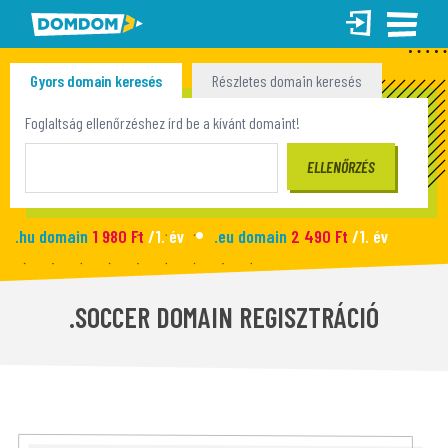
Gyors domain keresés
Részletes domain keresés
Tömeges domain keresés
Foglaltság ellenőrzéshez írd be a kívánt domaint!
.hu domain
1 980 Ft
/1. év
.eu domain
2 490 Ft
/1. év
.site domain
990 Ft
/1. év
.fun domain
1 090 Ft
/1. év
Új honlap
2 990 Ft
/hó
.SOCCER DOMAIN REGISZTRÁCIÓ