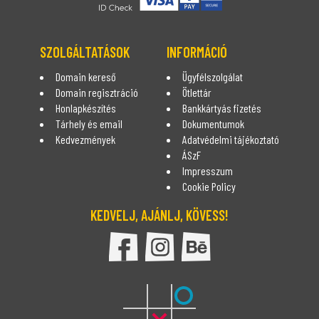
SZOLGÁLTATÁSOK
INFORMÁCIÓ
Domain kereső
Ügyfélszolgálat
Domain regisztráció
Ötlettár
Honlapkészítés
Bankkártyás fizetés
Tárhely és email
Dokumentumok
Kedvezmények
Adatvédelmi tájékoztató
ÁSzF
Impresszum
Cookie Policy
KEDVELJ, AJÁNLJ, KÖVESS!
DomDom Facebook oldala
DomDom Instagram oldal
DomDom Behance