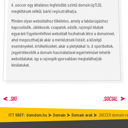
A .soccer egy általános legfelsőbb szintű domain (gTLD),
megkötések nélkül, bárki regisztrálhatja.
Minden olyan weboldalhoz tökéletes, amely a labdarúgáshoz
kapcsolódik. Játékosok, csapatok, edzők, rajongói klubok
egyaránt figyelemfelhívó weboldalt hozhatnak létre a domainnel,
ahol megoszthatják akár a mérkőzések listáit, a közelgő
eseményeket, értékeléseket, akár a pletykákat is. A sportboltok,
jegyértékesítők a domain használatával egyértelművé tehetik
weboldalukat, így a rajongók gyorsabban megtalálhatják
kínálatukat.
.SKI
.SOCIAL
ITT VAGY:
domdom.hu
Domain
Domain árak
.SOCCER domain re