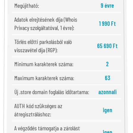
Megújítható:
9 évre
Adatok elrejtésének díja (Whois
1 990 Ft
Privacy szolgáltatóval, 1 évre):
Törlés előtti parkolásból való
65 690 Ft
visszavétel díja (RGP):
Minimum karakterek száma:
2
Maximum karakterek száma:
63
Új .store domain foglalás időtartama:
azonnali
AUTH kód szükséges az
igen
átregisztráláshoz:
A végződés támogatja a zárolást
igen