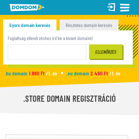
Gyors domain keresés
Részletes domain keresés
Tömeges domain keresés
Foglaltság ellenőrzéshez írd be a kívánt domaint!
.hu domain
1 980 Ft
/1. év
.eu domain
2 490 Ft
/1. év
.site domain
990 Ft
/1. év
.fun domain
1 090 Ft
/1. év
Új honlap
2 990 Ft
/hó
.STORE DOMAIN REGISZTRÁCIÓ