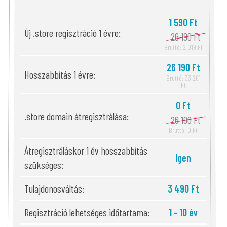
1 590 Ft
Új .store regisztráció 1 évre:
26 190 Ft
Bruttó: 2 019 Ft
26 190 Ft
Hosszabbítás 1 évre:
Bruttó: 33 261
Ft
0 Ft
.store domain átregisztrálása:
26 190 Ft
Bruttó: 0 Ft
Átregisztráláskor 1 év hosszabbítás
Igen
szükséges:
Tulajdonosváltás:
3 490 Ft
Regisztráció lehetséges időtartama:
1 - 10 év