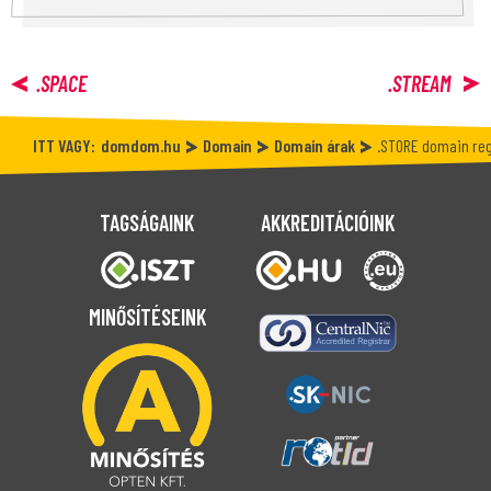
.SPACE
.STREAM
ITT VAGY:
domdom.hu
Domain
Domain árak
.STORE domain reg
TAGSÁGAINK
AKKREDITÁCIÓINK
MINŐSÍTÉSEINK