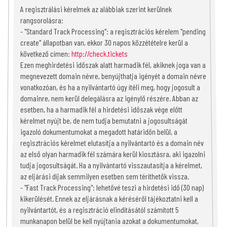
A regisztrálási kérelmek az alábbiak szerint kerülnek
rangsorolásra:
- "Standard Track Processing": a regisztrációs kérelem "pending
create" állapotban van, ekkor 30 napos közzétételre kerül a
következő címen:
http://check.tickets
Ezen meghirdetési időszak alatt harmadik fél, akiknek joga van a
megnevezett domain névre, benyújthatja igényét a domain névre
vonatkozóan, és ha a nyilvántartó úgy ítéli meg, hogy jogosult a
domainre, nem kerül delegálásra az igénylő részére. Abban az
esetben, ha a harmadik fél a hirdetési időszak vége előtt
kérelmet nyújt be, de nem tudja bemutatni a jogosultságát
igazoló dokumentumokat a megadott határidőn belül, a
regisztrációs kérelmet elutasítja a nyilvántartó és a domain név
az első olyan harmadik fél számára kerül kiosztásra, aki igazolni
tudja jogosultságát. Ha a nyilvántartó visszautasítja a kérelmet,
az eljárási díjak semmilyen esetben sem téríthetők vissza.
- "Fast Track Processing": lehetővé teszi a hirdetési idő (30 nap)
kikerülését. Ennek az eljárásnak a kéréséről tájékoztatni kell a
nyilvántartót, és a regisztráció elindításától számított 5
munkanapon belül be kell nyújtania azokat a dokumentumokat,