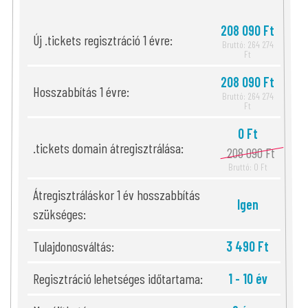
208 090 Ft
Új .tickets regisztráció 1 évre:
Bruttó: 264 274
Ft
208 090 Ft
Hosszabbítás 1 évre:
Bruttó: 264 274
Ft
0 Ft
.tickets domain átregisztrálása:
208 090 Ft
Bruttó: 0 Ft
Átregisztráláskor 1 év hosszabbítás
Igen
szükséges:
Tulajdonosváltás:
3 490 Ft
Regisztráció lehetséges időtartama:
1 - 10 év