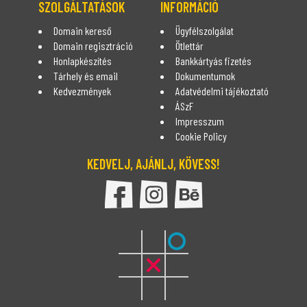
SZOLGÁLTATÁSOK
INFORMÁCIÓ
Domain kereső
Ügyfélszolgálat
Domain regisztráció
Ötlettár
Honlapkészítés
Bankkártyás fizetés
Tárhely és email
Dokumentumok
Kedvezmények
Adatvédelmi tájékoztató
ÁSzF
Impresszum
Cookie Policy
KEDVELJ, AJÁNLJ, KÖVESS!
DomDom Facebook oldala
DomDom Instagram oldal
DomDom Behance