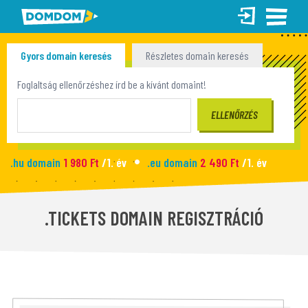
Gyors domain keresés
Részletes domain keresés
Tömeges domain keresés
Foglaltság ellenőrzéshez írd be a kívánt domaint!
.hu domain
1 980 Ft
/1. év
.eu domain
2 490 Ft
/1. év
.site domain
990 Ft
/1. év
.fun domain
1 090 Ft
/1. év
Új honlap
2 990 Ft
/hó
.TICKETS DOMAIN REGISZTRÁCIÓ