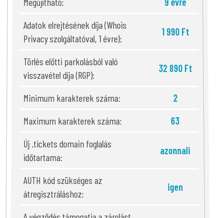
Megújítható:
9 évre
Adatok elrejtésének díja (Whois
1 990 Ft
Privacy szolgáltatóval, 1 évre):
Törlés előtti parkolásból való
32 890 Ft
visszavétel díja (RGP):
Minimum karakterek száma:
2
Maximum karakterek száma:
63
Új .tickets domain foglalás
azonnali
időtartama:
AUTH kód szükséges az
igen
átregisztráláshoz:
A végződés támogatja a zárolást