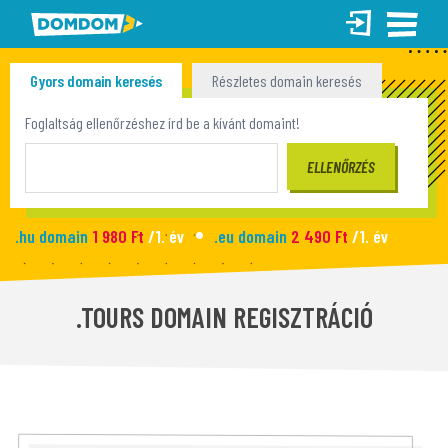
Gyors domain keresés
Részletes domain keresés
Tömeges domain keresés
Foglaltság ellenőrzéshez írd be a kívánt domaint!
.hu domain
1 980 Ft
/1. év
.eu domain
2 490 Ft
/1. év
.site domain
990 Ft
/1. év
.fun domain
1 090 Ft
/1. év
Új honlap
2 990 Ft
/hó
.TOURS DOMAIN REGISZTRÁCIÓ