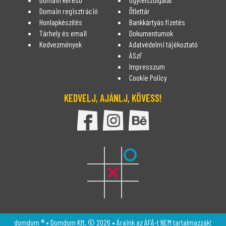
Domain regisztráció
Ötlettár
Honlapkészítés
Bankkártyás fizetés
Tárhely és email
Dokumentumok
Kedvezmények
Adatvédelmi tájékoztató
ÁSzF
Impresszum
Cookie Policy
KEDVELJ, AJÁNLJ, KÖVESS!
DomDom Facebook oldala
DomDom Instagram oldal
DomDom Behance
domdom ® • Domdom Kft. © 2026 • Áraink az ÁFÁ-t NEM tartalmazzák!