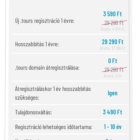
3 590 Ft
Új .tours regisztráció 1 évre:
29 290 Ft
Bruttó: 4 559 Ft
29 290 Ft
Hosszabbítás 1 évre:
Bruttó: 37 198 Ft
0 Ft
.tours domain átregisztrálása:
29 290 Ft
Bruttó: 0 Ft
Átregisztráláskor 1 év hosszabbítás
Igen
szükséges:
Tulajdonosváltás:
3 490 Ft
Regisztráció lehetséges időtartama:
1 - 10 év