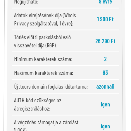
Megújítható:
9 évre
Adatok elrejtésének díja (Whois
1 990 Ft
Privacy szolgáltatóval, 1 évre):
Törlés előtti parkolásból való
26 290 Ft
visszavétel díja (RGP):
Minimum karakterek száma:
2
Maximum karakterek száma:
63
Új .tours domain foglalás időtartama:
azonnali
AUTH kód szükséges az
igen
átregisztráláshoz:
A végződés támogatja a zárolást
igen
(LOCK):