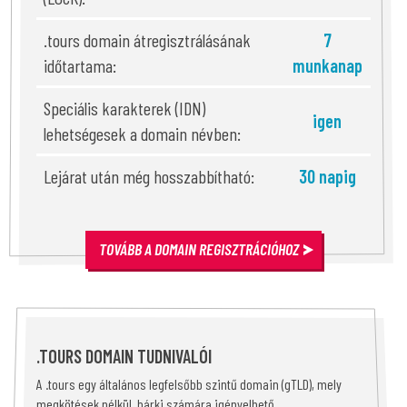
.tours domain átregisztrálásának
7
időtartama:
munkanap
Speciális karakterek (IDN)
igen
lehetségesek a domain névben:
Lejárat után még hosszabbítható:
30 napig
TOVÁBB A DOMAIN REGISZTRÁCIÓHOZ
.TOURS DOMAIN TUDNIVALÓI
A .tours egy általános legfelsőbb szintű domain (gTLD), mely
megkötések nélkül, bárki számára igényelhető.