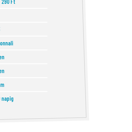
 290 Ft
3
onnali
en
en
em
 napig