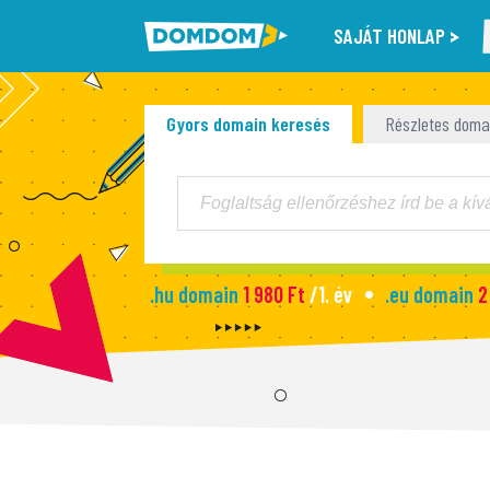
SAJÁT HONLAP
Gyors domain keresés
Részletes doma
.hu domain
1 980 Ft
/1. év
.eu domain
2