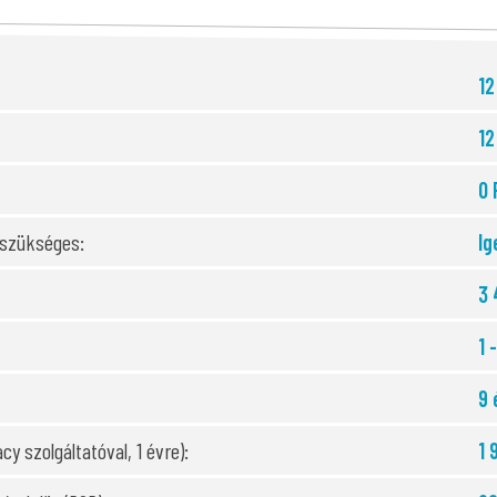
12
12
0 
 szükséges:
Ig
3 
1 
9 
cy szolgáltatóval, 1 évre):
1 