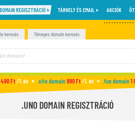
DOMAIN REGISZTRÁCIÓ
TÁRHELY ÉS EMAIL
AKCIÓK
ÖT
in keresés
Tömeges domain keresés
 490 Ft
/1. év
.site domain
990 Ft
/1. év
.fun domain
1 
.UNO DOMAIN REGISZTRÁCIÓ