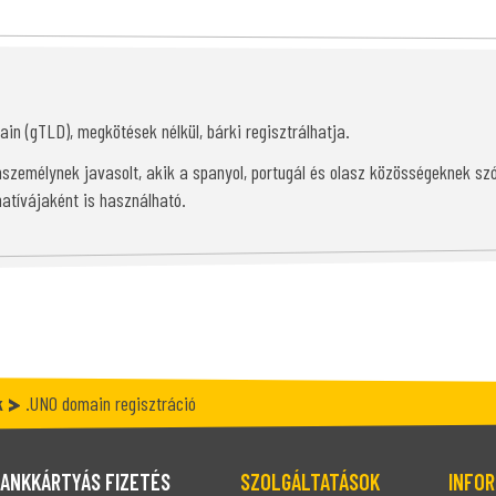
ain (gTLD), megkötések nélkül, bárki regisztrálhatja.
személynek javasolt, akik a spanyol, portugál és olasz közösségeknek sz
rnatívájaként is használható.
k
.UNO domain regisztráció
ANKKÁRTYÁS FIZETÉS
SZOLGÁLTATÁSOK
INFOR