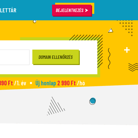
LETTÁR
BEJELENTKEZÉS
090 Ft
/1. év
Új honlap
2 990 Ft
/hó