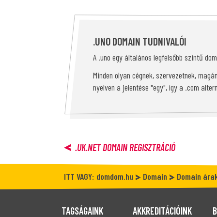
.UNO DOMAIN TUDNIVALÓI
A .uno egy általános legfelsőbb szintű dom
Minden olyan cégnek, szervezetnek, magán
nyelven a jelentése "egy", így a .com alte
.UK.NET
DOMAIN REGISZTRÁCIÓ
ITT VAGY:
domdom.hu
Domain
Domain ára
TAGSÁGAINK
AKKREDITÁCIÓINK
B