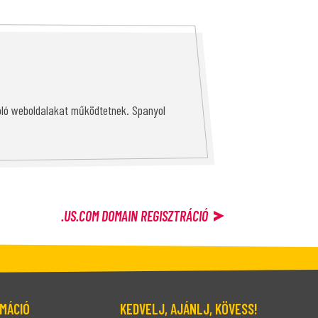
óló weboldalakat működtetnek. Spanyol
.US.COM
DOMAIN REGISZTRÁCIÓ
MÁCIÓ
KEDVELJ, AJÁNLJ, KÖVESS!