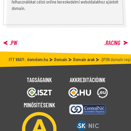
felhasználókat célzó online kereskedelmi weboldalakhoz ajánlott
domain.
.PW
.RACING
ITT VAGY:
domdom.hu
Domain
Domain árak
.QPON domain regi
TAGSÁGAINK
AKKREDITÁCIÓINK
MINŐSÍTÉSEINK