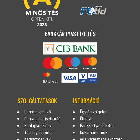
BANKKÁRTYÁS FIZETÉS
SZOLGÁLTATÁSOK
INFORMÁCIÓ
Domain kereső
Ügyfélszolgálat
Domain regisztráció
Ötlettár
Honlapkészítés
Bankkártyás fizetés
Tárhely és email
Dokumentumok
Kedvezmények
Adatvédelmi tájékoztató