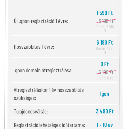
1 590 Ft
Új .qpon regisztráció 1 évre:
6 190 Ft
Bruttó: 2 019
Ft
6 190 Ft
Hosszabbítás 1 évre:
Bruttó: 7 861
Ft
0 Ft
.qpon domain átregisztrálása:
6 190 Ft
Bruttó: 0 Ft
Átregisztráláskor 1 év hosszabbítás
Igen
szükséges:
Tulajdonosváltás:
3 490 Ft
Regisztráció lehetséges időtartama:
1 - 10 év