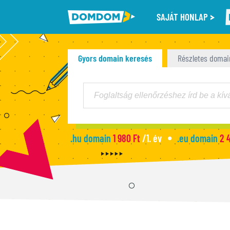
SAJÁT HONLAP
Gyors domain keresés
Részletes domai
.hu domain
1 980 Ft
/1. év
.eu domain
2 