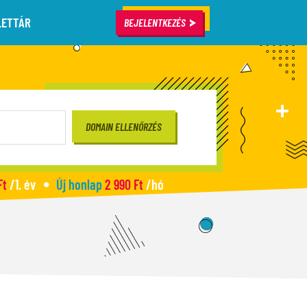
LETTÁR
BEJELENTKEZÉS
Ft
/1. év
Új honlap
2 990 Ft
/hó