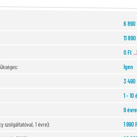
6 890
11 890
0 Ft
zükséges:
Igen
3 490 
1 - 10 
9 évre
y szolgáltatóval, 1 évre):
1 990 