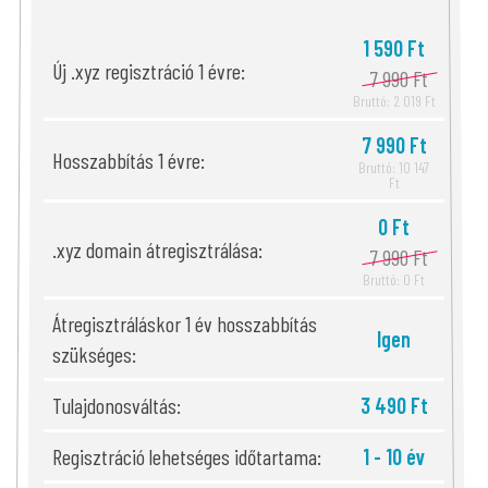
1 590 Ft
Új .xyz regisztráció 1 évre:
7 990 Ft
Bruttó: 2 019 Ft
7 990 Ft
Hosszabbítás 1 évre:
Bruttó: 10 147
Ft
0 Ft
.xyz domain átregisztrálása:
7 990 Ft
Bruttó: 0 Ft
Átregisztráláskor 1 év hosszabbítás
Igen
szükséges:
Tulajdonosváltás:
3 490 Ft
Regisztráció lehetséges időtartama:
1 - 10 év