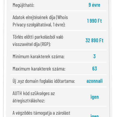
Megújítható:
9 évre
Adatok elrejtésének díja (Whois
1 990 Ft
Privacy szolgáltatóval, 1 évre):
Törlés előtti parkolásból való
32 890 Ft
visszavétel díja (RGP):
Minimum karakterek száma:
3
Maximum karakterek száma:
63
Új .xyz domain foglalás időtartama:
azonnali
AUTH kód szükséges az
igen
átregisztráláshoz:
A végződés támogatja a zárolást
igen