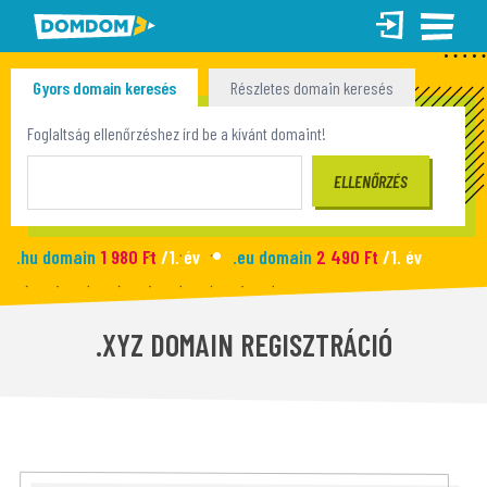
Gyors domain keresés
Részletes domain keresés
Tömeges domain keresés
Foglaltság ellenőrzéshez írd be a kívánt domaint!
.hu domain
1 980 Ft
/1. év
.eu domain
2 490 Ft
/1. év
.site domain
990 Ft
/1. év
.fun domain
1 090 Ft
/1. év
Új honlap
2 990 Ft
/hó
.XYZ DOMAIN REGISZTRÁCIÓ