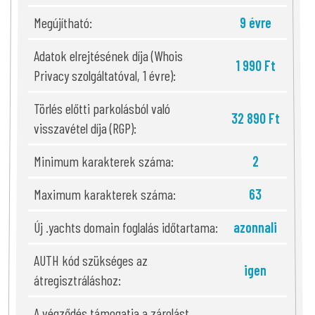
Megújítható:
9 évre
Adatok elrejtésének díja (Whois
1 990 Ft
Privacy szolgáltatóval, 1 évre):
Törlés előtti parkolásból való
32 890 Ft
visszavétel díja (RGP):
Minimum karakterek száma:
2
Maximum karakterek száma:
63
Új .yachts domain foglalás időtartama:
azonnali
AUTH kód szükséges az
igen
átregisztráláshoz:
A végződés támogatja a zárolást