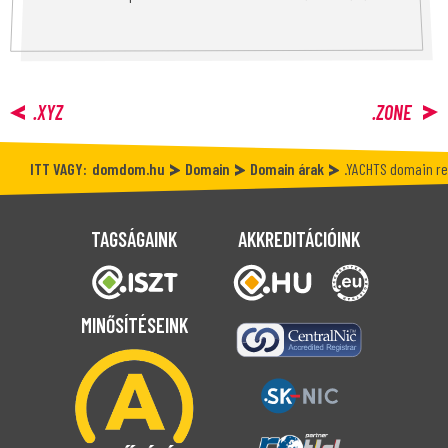
.XYZ
.ZONE
ITT VAGY:
domdom.hu
Domain
Domain árak
.YACHTS domain re
TAGSÁGAINK
AKKREDITÁCIÓINK
MINŐSÍTÉSEINK