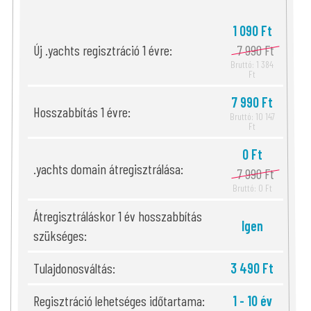
1 090 Ft
Új .yachts regisztráció 1 évre:
7 990 Ft
Bruttó: 1 384
Ft
7 990 Ft
Hosszabbítás 1 évre:
Bruttó: 10 147
Ft
0 Ft
.yachts domain átregisztrálása:
7 990 Ft
Bruttó: 0 Ft
Átregisztráláskor 1 év hosszabbítás
Igen
szükséges:
Tulajdonosváltás:
3 490 Ft
Regisztráció lehetséges időtartama:
1 - 10 év